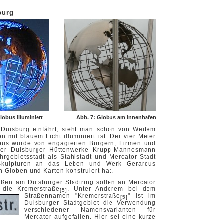
burg
lobus illuminiert
Abb. 7: Globus am Innenhafen
uisburg einfährt, sieht man schon von Weitem
 mit blauem Licht illuminiert ist. Der vier Meter
us wurde von engagierten Bürgern, Firmen und
 der Duisburger Hüttenwerke Krupp-Mannesmann
uhrgebietsstadt als Stahlstadt und Mercator-Stadt
-Skulpturen an das Leben und Werk Gerardus
en Globen und Karten konstruiert hat.
aßen am Duisburger Stadtring sollen an Mercator
 die Kremerstraße
.
Unter Anderem bei dem
[5]
Straßennamen "Kremerstraße
" ist im
[5]
Duisburger Stadtgebiet die Verwendung
verschiedener Namensvarianten für
Mercator aufgefallen. Hier sei eine kurze