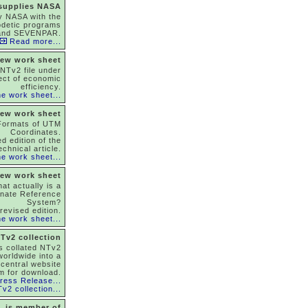
 supplies NASA
y NASA with the
odetic programs
and SEVENPAR.
Read more...
ew work sheet
NTv2 file under
ect of economic
efficiency.
e work sheet...
ew work sheet
Formats of UTM
Coordinates.
d edition of the
echnical article.
e work sheet...
ew work sheet
at actually is a
inate Reference
System?
revised edition.
e work sheet...
Tv2 collection
as collated NTv2
 worldwide into a
 central website
m for download.
ress Release...
v2 collection...
is member of