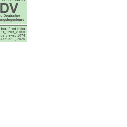
-Ing. Fred Killet
: t_1203_e.htm
ge views: 1074
 Januar 1, 2026