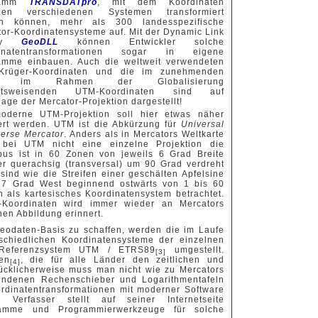
ramm
TRANSDATpro
, mit dem Koordinaten
hen verschiedenen Systemen transformiert
n können, mehr als 300 landesspezifische
or-Koordinatensysteme auf. Mit der Dynamic Link
ary
GeoDLL
können Entwickler solche
dinatentransformationen sogar in eigene
amme einbauen. Auch die weltweit verwendeten
Krüger-Koordinaten und die im zunehmenden
e im Rahmen der Globalisierung
nftsweisenden UTM-Koordinaten sind auf
age der Mercator-Projektion dargestellt!
oderne UTM-Projektion soll hier etwas näher
tert werden. UTM ist die Abkürzung für
Universal
verse Mercator
. Anders als in Mercators Weltkarte
 bei UTM nicht eine einzelne Projektion die
bus ist in 60 Zonen von jeweils 6 Grad Breite
der querachsig (transversal) um 90 Grad verdreht
ind wie die Streifen einer geschälten Apfelsine
77 Grad West beginnend ostwärts von 1 bis 60
 als kartesisches Koordinatensystem betrachtet.
Koordinaten wird immer wieder an Mercators
hen Abbildung erinnert.
Geodaten-Basis zu schaffen, werden die im Laufe
schiedlichen Koordinatensysteme der einzelnen
-Referenzsystem UTM / ETRS89
umgestellt.
[3]
en
, die für alle Länder den zeitlichen und
[4]
lücklicherweise muss man nicht wie zu Mercators
fundenen Rechenschieber und Logarithmentafeln
ordinatentransformationen mit moderner Software
 Verfasser stellt auf seiner Internetseite
amme und Programmierwerkzeuge für solche