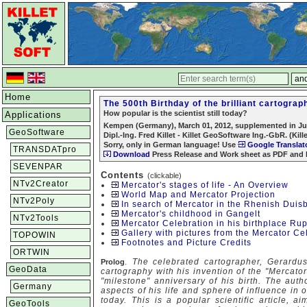
Home
The 500th Birthday of the brilliant cartogra
How popular is the scientist still today?
Applications
Kempen (Germany), March 01, 2012, supplemented in Ju
GeoSoftware
Dipl.-Ing. Fred Killet - Killet GeoSoftware Ing.-GbR. (Kill
Sorry, only in German language! Use
Google Translat
TRANSDATpro
Download
Press Release and Work sheet as PDF and
SEVENPAR
Contents
(clickable)
NTv2Creator
Mercator's stages of life - An Overview
World Map and Mercator Projection
NTv2Poly
In search of Mercator in the Rhenish Duis
Mercator's childhood in Gangelt
NTv2Tools
Mercator Celebration in his birthplace R
Gallery with pictures from the Mercator Ce
TOPOWIN
Footnotes and Picture Credits
ORTWIN
.
The celebrated cartographer, Gerardus
Prolog
GeoData
cartography with his invention of the "Mercato
"milestone" anniversary of his birth. The aut
Germany
aspects of his life and sphere of influence in o
today. This is a popular scientific article, 
GeoTools