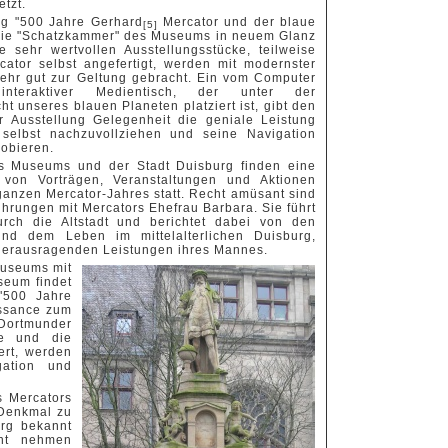
tzt.
ng "500 Jahre Gerhard
Mercator und der blaue
[5]
 die "Schatzkammer" des Museums in neuem Glanz
ie sehr wertvollen Ausstellungsstücke, teilweise
ator selbst angefertigt, werden mit modernster
ehr gut zur Geltung gebracht. Ein vom Computer
 interaktiver Medientisch, der unter der
t unseres blauen Planeten platziert ist, gibt den
 Ausstellung Gelegenheit die geniale Leistung
 selbst nachzuvollziehen und seine Navigation
robieren.
s Museums und der Stadt Duisburg finden eine
von Vorträgen, Veranstaltungen und Aktionen
anzen Mercator-Jahres statt. Recht amüsant sind
hrungen mit Mercators Ehefrau Barbara. Sie führt
urch die Altstadt und berichtet dabei von den
und dem Leben im mittelalterlichen Duisburg,
 herausragenden Leistungen ihres Mannes.
Museums mit
eum findet
 "500 Jahre
issance zum
 Dortmunder
ie und die
ert, werden
gation und
s Mercators
-Denkmal zu
urg bekannt
cht nehmen