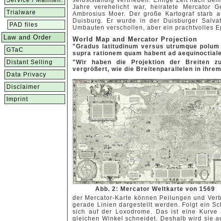
Service / Mainten.
selbstständig vertrieben. Einige Zeit nach de
Jahre verehelicht war, heiratete Mercator G
Trialware
Ambrosius Moer. Der große Kartograf starb 
Duisburg. Er wurde in der Duisburger Salvat
PAD files
Umbauten verschollen, aber ein prachtvolles E
Law and Order
World Map and Mercator Projection
"Gradus latitudinum versus utrumque polum
GTaC
supra rationem quam habent ad aequinoctial
Distant Selling
"Wir haben die Projektion der Breiten z
vergrößert, wie die Breitenparallelen in ihr
Data Privacy
Disclaimer
Imprint
Abb. 2: Mercator Weltkarte von 1569
der Mercator-Karte können Peilungen und Verb
gerade Linien dargestellt werden. Folgt ein Sc
sich auf der Loxodrome. Das ist eine Kurve 
gleichen Winkel schneidet. Deshalb wird sie 