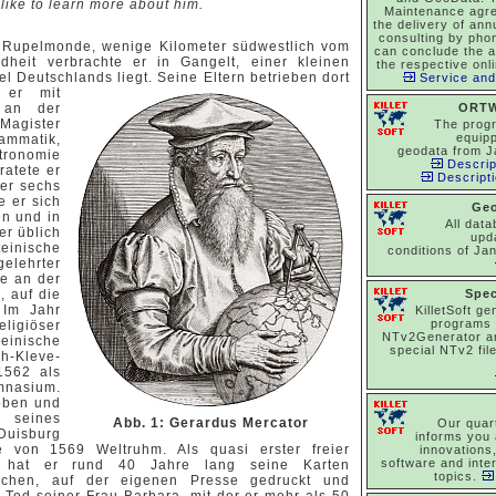
like to learn more about him.
Maintenance agr
the delivery of an
consulting by pho
 Rupelmonde, wenige Kilometer südwestlich vom
can conclude the 
dheit verbrachte er in Gangelt, einer kleinen
the respective onl
el Deutschlands liegt. Seine Eltern betrieben dort
Service and
 er mit
s an der
ORTW
Magister
The prog
equipp
ammatik,
geodata from J
stronomie
Descrip
ratete er
Descript
 er sechs
e er sich
Ge
en und in
All dat
er üblich
upd
einische
conditions of Ja
elehrter
se an der
, auf die
Spec
 Im Jahr
KilletSoft ge
programs
igiöser
NTv2Generator a
einische
special NTv2 file
h-Kleve-
1562 als
mnasium.
oben und
 seines
Abb. 1: Gerardus Mercator
Our quar
Duisburg
informs you 
te von 1569 Weltruhm. Als quasi erster freier
innovations
software and inte
te hat er rund 40 Jahre lang seine Karten
topics.
stochen, auf der eigenen Presse gedruckt und