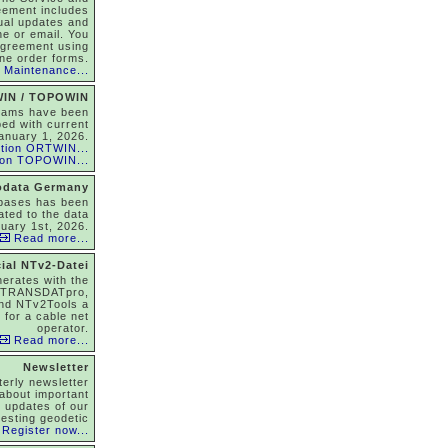
eement includes
nual updates and
ne or email. You
agreement using
ine order forms.
 Maintenance...
IN / TOPOWIN
rams have been
ed with current
anuary 1, 2026.
tion ORTWIN...
ion TOPOWIN...
odata Germany
abases has been
ated to the data
nuary 1st, 2026.
Read more...
ial NTv2-Datei
nerates with the
 TRANSDATpro,
nd NTv2Tools a
 for a cable net
operator.
Read more...
Newsletter
terly newsletter
about important
, updates of our
resting geodetic
Register now...