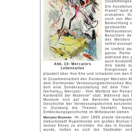
zusammengese
Die Ausstellu
Planet" lässt
erstrahlen. D
noch von Merc
Beleuchtung s
gesteuerter
Weltraumansich
Besuchern der
des Meisters
selbst auszup
Im Umfeld de
ganze Reihe 
während des g
auch Kostümfü
Abb. 10: Mercators
ihre Gäste d
Lebensatlas
Ereignissen 
plaudert über ihre Ehe und schwärmt von den
In Zusammenarbeit des Duisburger Mercator-
dem Dortmunder Vermessungstechnischen Mus
dort eine Sonderausstellung mit dem Titel
Gerhard
Mercator - Vom Weltbild der Rena
[5]
Kartenbild der Moderne" statt. Während das
Museum sich auf die Bereiche Kartograf
Geschichte der Vermessungstechnik konzentri
in Duisburg die Themen Seefahrt, Navi
Entdeckungsgeschichte im Mittelpunkt stehen.
. Im Jahr 1869 plante Gerardu
Mercator-Brunnen
Geburtsstadt Rupelmonde ein großes Bronze
seinen Ehren zu errichten. Als das in Duisb
wurde, ließen es sich die Stadtväter ni