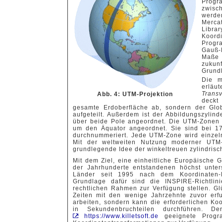
Prog
zwisc
werde
Mercat
Libr
Koor
Progr
Gauß-
Maß
zuku
Grundl
Die m
erläu
Trans
Abb. 4: UTM-Projektion
deckt
gesamte Erdoberfläche ab, sondern der Glo
aufgeteilt. Außerdem ist der Abbildungszylin
über beide Pole angeordnet. Die UTM-Zonen s
um den Äquator angeordnet. Sie sind bei 1
durchnummeriert. Jede UTM-Zone wird einzeln
Mit der weltweiten Nutzung moderner UTM-
grundlegende Idee der winkeltreuen zylindrisc
Mit dem Ziel, eine einheitliche Europäische 
der Jahrhunderte entstandenen höchst unter
Länder seit 1995 nach dem Koordinaten
Grundlage dafür sind die INSPIRE-Richtlini
rechtlichen Rahmen zur Verfügung stellen. G
Zeiten mit den wenige Jahrzehnte zuvor er
arbeiten, sondern kann die erforderlichen Ko
in Sekundenbruchteilen durchführen. Der
https://www.killetsoft.de
geeignete Progr