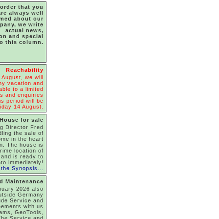
 order that you
are always well
rmed about our
pany, we write
actual news,
ion and special
to this column.
Reachability
 August, we will
y vacation and
able to a limited
s and enquiries
s period will be
iday 14 August.
House for sale
g Director Fred
dling the sale of
ome in the heart
on. The house is
rime location of
and is ready to
to immediately!
the Synopsis...
nd Maintenance
nuary 2026 also
utside Germany
ude Service and
eements with us
rams, GeoTools,
he Service and