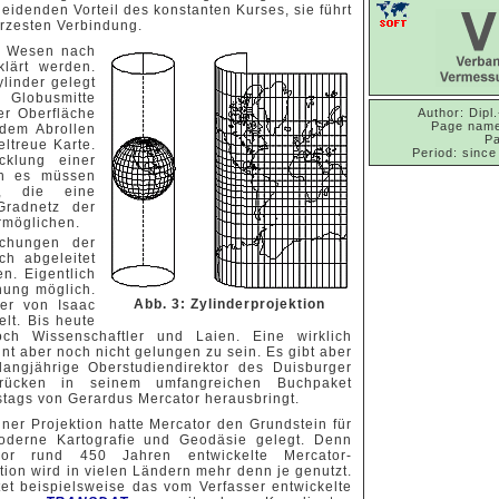
eidenden Vorteil des konstanten Kurses, sie führt
ürzesten Verbindung.
em Wesen nach
klärt werden.
ylinder gelegt
 Globusmitte
r Oberfläche
Author: Dipl.
Page name
 dem Abrollen
Pa
ltreue Karte.
Period: since
klung einer
nn es müssen
en, die eine
radnetz der
rmöglichen.
ichungen der
ch abgeleitet
n. Eigentlich
nung möglich.
Abb. 3: Zylinderprojektion
er von Isaac
lt. Bis heute
och Wissenschaftler und Laien. Eine wirklich
nt aber noch nicht gelungen zu sein. Es gibt aber
langjährige Oberstudiendirektor des Duisburger
Krücken in seinem umfangreichen Buchpaket
tstags von Gerardus Mercator herausbringt.
iner Projektion hatte Mercator den Grundstein für
oderne Kartografie und Geodäsie gelegt. Denn
or rund 450 Jahren entwickelte Mercator-
tion wird in vielen Ländern mehr denn je genutzt.
tet beispielsweise das vom Verfasser entwickelte