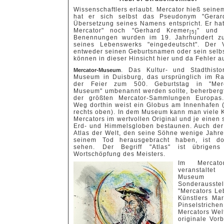
Wissenschaftlers erlaubt. Mercator hieß sein
hat er sich selbst das Pseudonym "Gerard
Übersetzung seines Namens entspricht. Er hat
Mercator" noch "Gerhard Kremer
" und 
[5]
Benennungen wurden im 19. Jahrhundert zu
seines Lebenswerks "eingedeutscht". Der 
entweder seinen Geburtsnamen oder sein selb
können in dieser Hinsicht hier und da Fehler a
. Das Kultur- und Stadthisto
Mercator-Museum
Museum in Duisburg, das ursprünglich im R
der Feier zum 500. Geburtstag in "Merc
Museum" umbenannt werden sollte, beherberg
der größten Mercator-Sammlungen Europas
Weg dorthin weist ein Globus am Innenhafen 
rechts oben). In dem Museum kann man viele 
Mercators im wertvollen Original und je einen 
Erd- und Himmelsgloben bestaunen. Auch der
Atlas der Welt, den seine Söhne wenige Jahr
seinem Tod herausgebracht haben, ist do
sehen. Der Begriff "Atlas" ist übrigens
Wortschöpfung des Meisters.
Im Mercator
veranstalte
Museum 
Sonderausst
"Mercators Le
Künstlers Mar
Pinselstrich
Mercators Wel
originale Vorb