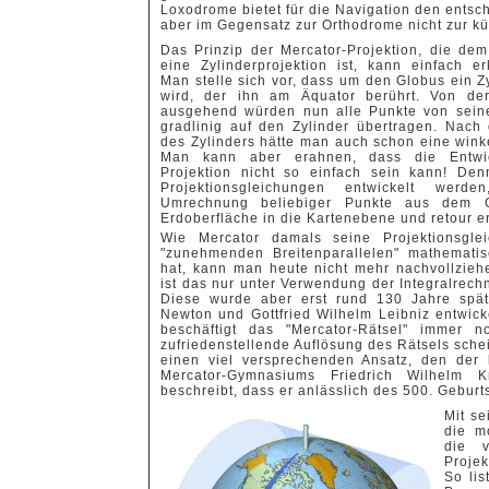
Loxodrome bietet für die Navigation den entsch
aber im Gegensatz zur Orthodrome nicht zur k
Das Prinzip der Mercator-Projektion, die d
eine Zylinderprojektion ist, kann einfach er
Man stelle sich vor, dass um den Globus ein Z
wird, der ihn am Äquator berührt. Von der
ausgehend würden nun alle Punkte von seine
gradlinig auf den Zylinder übertragen. Nach
des Zylinders hätte man auch schon eine winke
Man kann aber erahnen, dass die Entwic
Projektion nicht so einfach sein kann! De
Projektionsgleichungen entwickelt werd
Umrechnung beliebiger Punkte aus dem G
Erdoberfläche in die Kartenebene und retour e
Wie Mercator damals seine Projektionsgle
"zunehmenden Breitenparallelen" mathematis
hat, kann man heute nicht mehr nachvollziehe
ist das nur unter Verwendung der Integralrech
Diese wurde aber erst rund 130 Jahre spät
Newton und Gottfried Wilhelm Leibniz entwicke
beschäftigt das "Mercator-Rätsel" immer n
zufriedenstellende Auflösung des Rätsels schei
einen viel versprechenden Ansatz, den der 
Mercator-Gymnasiums Friedrich Wilhelm 
beschreibt, dass er anlässlich des 500. Gebur
Mit se
die m
die v
Projek
So lis