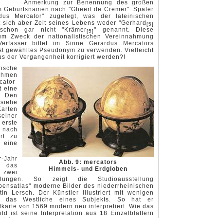
Anmerkung zur Benennung des großen
em Geburtsnamen nach "Gheert de Cremer". Später
us Mercator" zugelegt, was der lateinischen
 sich aber Zeit seines Lebens weder "Gerhard
[5]
schon gar nicht "Krämer
" genannt. Diese
[5]
m Zweck der nationalistischen Vereinnahmung
Verfasser bittet im Sinne Gerardus Mercators
st gewähltes Pseudonym zu verwenden. Vielleicht
us der Vergangenheit korrigiert werden?!
rische
ahmen
ator-
t eine
. Den
(siehe
Karten
seiner
 erste
e nach
rt zu
 eine
-Jahr
Abb. 9: mercators
t das
Himmels- und Erdgloben
zwei
ellungen. So zeigt die Studioausstellung
bensatlas" moderne Bilder des niederrheinischen
tin Lersch. Der Künstler illustriert mit wenigen
en das Westliche eines Subjekts. So hat er
tkarte von 1569 modern neu interpretiert. Wie das
ild ist seine Interpretation aus 18 Einzelblättern