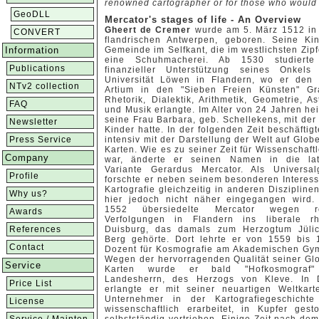
renowned cartographer or for those who would 
GeoDLL
Mercator's stages of life - An Overview
Gheert de Cremer
wurde am 5. März 1512 in
CONVERT
flandrischen Antwerpen, geboren. Seine Kin
Information
Gemeinde im Selfkant, die im westlichsten Zipf
eine Schuhmacherei.
Ab 1530 studierte
Publications
finanzieller Unterstützung seines Onkel
Universität Löwen in Flandern, wo er den 
NTv2 collection
Artium in den "Sieben Freien Künsten" Gr
Rhetorik, Dialektik, Arithmetik, Geometrie, A
FAQ
und Musik erlangte. Im Alter von 24 Jahren hei
seine Frau Barbara, geb. Schellekens, mit der
Newsletter
Kinder hatte. In der folgenden Zeit beschäftigt
Press Service
intensiv mit der Darstellung der Welt auf Glob
Karten. Wie es zu seiner Zeit für Wissenschaftl
Company
war, änderte er seinen Namen in die lat
Variante Gerardus Mercator. Als Universalg
Profile
forschte er neben seinem besonderen Interes
Kartografie gleichzeitig in anderen Disziplinen
Why us?
hier jedoch nicht näher eingegangen wird.
1552 übersiedelte Mercator wegen rel
Awards
Verfolgungen in Flandern ins liberale rh
References
Duisburg, das damals zum Herzogtum Jülic
Berg gehörte. Dort lehrte er von 1559 bis 
Contact
Dozent für Kosmografie am Akademischen Gy
Wegen der hervorragenden Qualität seiner Gl
Service
Karten wurde er bald "Hofkosmograf"
Landesherrn, des Herzogs von Kleve. In 
Price List
erlangte er mit seiner neuartigen Weltkar
Unternehmer in der Kartografiegeschich
License
wissenschaftlich erarbeitet, in Kupfer ge