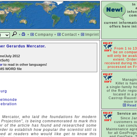
In
info
com
current informat
offers here in
•
•
Company
•
Contact
•
Imprint
pher Gerardus Mercator.
From 1 to 13
be on compan
will only be avail
ne/July 2012
extent. Order
etSoft)
received during thi
or
to read in other languages!
processed on Fr
 MS WORD file
Managin
Killet is han
a single-family h
of the Ruhr regi
burg
located in a p
Castrop-Rauxel 
upelmonde
move in
lebration
Read 
Service a
 Mercator, who laid the foundations for modern
Since Ja
r Projection", is being commemorated to mark this
customers o
hor of the article has found and researched some
can concl
Maintenance agr
rder to establish how popular the scientist still is
for all GeoProg
aimed at readers who would like get to know this
and GeoData. T