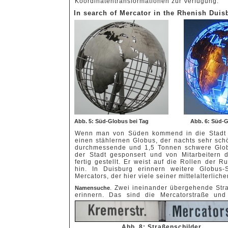
Koordinatentransformationen zur Verfügung.
In search of Mercator in the Rhenish Duis
Abb. 5: Süd-Globus bei Tag
Abb. 6: Süd-G
Wenn man von Süden kommend in die Stadt D
einen stählernen Globus, der nachts sehr schön
durchmessende und 1,5 Tonnen schwere Glob
der Stadt gesponsert und von Mitarbeitern
fertig gestellt. Er weist auf die Rollen der R
hin. In Duisburg erinnern weitere Globus
Mercators, der hier viele seiner mittelalterlich
. Zwei ineinander übergehende Str
Namensuche
erinnern. Das sind die Mercatorstraße und
Abb. 8: Straßenschilder