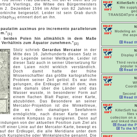
m Tod seiner Frau Barbara, mit der er mehr als 50
KilletSoft
ertrud Vierlings, die Witwe des Bürgermeisters
We suppl
am 2. Dezember 1594 im Alter von 82 Jahren in
ge
orkirche beigesetzt. Leider ist sein Grab durch
TRANSDATpro 
pitaph
erinnert dort an ihn.
[6]
N
 paulatim auximus pro incremento parallelorum
Modeling an 
em."
[1]
the asp
u beiden Polen hin allmählich in dem Maße
Read th
em Verhältnis zum Äquator zunehmen."
[2]
Stolz schrieb
Gerardus Mercator
in der
N
Mitte des 16. Jahrhunderts diesen Satz in
Display 
die Legende seiner Weltkarte. Leider ist
dieser Satz auch in seiner Übersetzung für
Third revise
popular t
den Laien nicht wirklich verständlich.
Read th
Doch damit hatte der frühe
Wissenschaftler das größte kartografische
N
Problem seiner Zeit gelöst. Es war ihm
Wh
gelungen, die Erdkugel mit all dem, was
Coord
man damals über die Länder und das
Wasser wusste, in besonderer Form auf
Second 
einem flachen Blatt Papier, einer Karte,
Read th
abzubilden. Das Besondere an seiner
Mercator-Projektion ist die Winkeltreue,
N
die es den damaligen Seefahrern
KilletSoft h
ermöglichte, nach dieser Karte nur mit
files
collection on a
einem Kompass zu navigieren. Denn auf
and linked the
indungen von der aktuellen Position zum Ziel als
Read the P
hiff einer Linie auf der Mercator-Karte, bewegt es
To the NT
auf der Erdkugel, die alle Meridiane unter dem
auch Kursgleiche oder Winkelgleiche genannt. Die