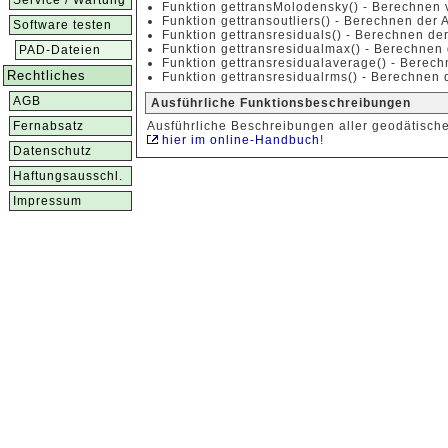
Service / Wartung
Funktion gettransMolodensky() - Berechnen
Funktion gettransoutliers() - Berechnen der 
Software testen
Funktion gettransresiduals() - Berechnen de
Funktion gettransresidualmax() - Berechnen
PAD-Dateien
Funktion gettransresidualaverage() - Berech
Rechtliches
Funktion gettransresidualrms() - Berechnen 
AGB
Ausführliche Funktionsbeschreibungen
Fernabsatz
Ausführliche Beschreibungen aller geodätisch
hier im online-Handbuch
!
Datenschutz
Haftungsausschl.
Impressum