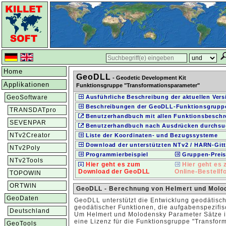
Home
GeoDLL
- Geodetic Development Kit
Applikationen
Funktionsgruppe "Transformationsparameter"
GeoSoftware
Ausführliche Beschreibung der aktuellen Vers
Beschreibungen der GeoDLL-Funktionsgrupp
TRANSDATpro
Benutzerhandbuch mit allen Funktionsbesch
SEVENPAR
Benutzerhandbuch nach Ausdrücken durchsu
NTv2Creator
Liste der Koordinaten- und Bezugssysteme
Download der unterstützten NTv2 / HARN-Gitt
NTv2Poly
Programmierbeispiel
Gruppen-Prei
NTv2Tools
Hier geht es zum
Hier geht es
Download der GeoDLL
Online-Bestellf
TOPOWIN
ORTWIN
GeoDLL - Berechnung von Helmert und Molo
GeoDaten
GeoDLL unterstützt die Entwicklung geodätisch
geodätischer Funktionen, die aufgabenspezifi
Deutschland
Um Helmert und Molodensky Parameter Sätze i
eine Lizenz für die Funktionsgruppe "Transfo
GeoTools