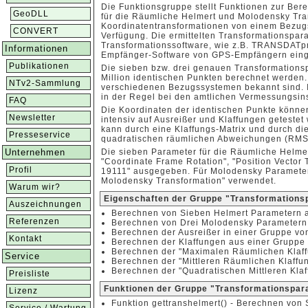
Die Funktionsgruppe stellt Funktionen zur Be
GeoDLL
für die Räumliche Helmert und Molodensky Tra
Koordinatentransformationen von einem Bezugs
CONVERT
Verfügung. Die ermittelten Transformationspar
Transformationssoftware, wie z.B. TRANSDATpr
Informationen
Empfänger-Software von GPS-Empfängern ein
Publikationen
Die sieben bzw. drei genauen Transformationsp
Million identischen Punkten berechnet werden.
NTv2-Sammlung
verschiedenen Bezugssystemen bekannt sind. 
in der Regel bei den amtlichen Vermessungsins
FAQ
Die Koordinaten der identischen Punkte können 
Newsletter
intensiv auf Ausreißer und Klaffungen geteste
kann durch eine Klaffungs-Matrix und durch di
Presseservice
quadratischen räumlichen Abweichungen (RMS
Unternehmen
Die sieben Parameter für die Räumliche Helme
"Coordinate Frame Rotation", "Position Vector
Profil
19111" ausgegeben. Für Molodensky Parameter 
Molodensky Transformation" verwendet.
Warum wir?
Eigenschaften der Gruppe "Transformations
Auszeichnungen
Berechnen von Sieben Helmert Parametern a
Referenzen
Berechnen von Drei Molodensky Parametern 
Berechnen der Ausreißer in einer Gruppe vo
Kontakt
Berechnen der Klaffungen aus einer Gruppe
Berechnen der "Maximalen Räumlichen Klaff
Service
Berechnen der "Mittleren Räumlichen Klaffu
Berechnen der "Quadratischen Mittleren Kla
Preisliste
Funktionen der Gruppe "Transformationspar
Lizenz
Funktion gettranshelmert() - Berechnen von