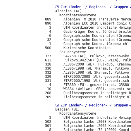
Zur Länder- / Regionen- / Gruppen-
      Albanien (AL)

        Koordinatensysteme

 889      Albanien TM 2010 Transverse Merca
 890      Albanien LCC 2010 Lambert Conic C
   3      UTM Koordinaten (nördliche Hemisp
   4      Gauß-Krüger Koord. (6 Grad breite
   6      Geographische Koordinaten (Greenw
  32      Geographische Koordinaten (Greenw
   1      Geographische Koord. (Greenwich) 
 500      Kartesische Koordinaten

        Bezugssysteme

 327      S42/58 (AL), Pulkovo, Krassowsky

 612      Pulkovo1942(58) (EU-E <±1m), Pulk
 328      ALB86/2008 (AL), Pulkovo, Krassow
 330      ALB86/1998 (AL 7Param.), Pulkovo,
 332      ALB86/1998 (AL 3Param.), Pulkovo,
 329      ETRF2000/2008 (AL), geozentrisch,
 331      ETRF2000/1998 (AL), geozentrisch,
   4      ETRS89 (EU), geozentrisch, GRS80

  10      WGS84 (Weltweit GPS), geozentrisc
 208      Quellbezugssystem in beliebiger N
 209      Zielbezugssystem in beliebiger NT
Zur Länder- / Regionen- / Gruppen-
      Belgien (BE)

        Koordinatensysteme

   3      UTM Koordinaten (nördliche Hemisp
 502      Belgische Lambert2008 Koordinaten

 501      Belgische Lambert2005 Koordinaten

   8      Belgische Lambert72 (2000) Koordi