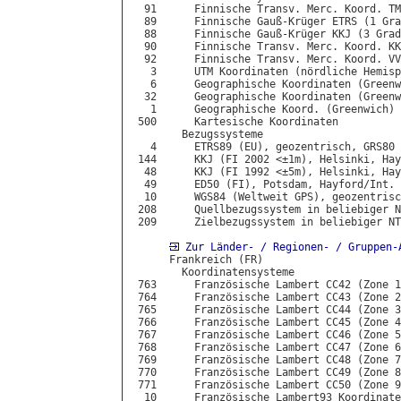
  91      Finnische Transv. Merc. Koord. TM
  89      Finnische Gauß-Krüger ETRS (1 Gra
  88      Finnische Gauß-Krüger KKJ (3 Grad
  90      Finnische Transv. Merc. Koord. KK
  92      Finnische Transv. Merc. Koord. VV
   3      UTM Koordinaten (nördliche Hemisp
   6      Geographische Koordinaten (Greenw
  32      Geographische Koordinaten (Greenw
   1      Geographische Koord. (Greenwich) 
 500      Kartesische Koordinaten

        Bezugssysteme

   4      ETRS89 (EU), geozentrisch, GRS80

 144      KKJ (FI 2002 <±1m), Helsinki, Hay
  48      KKJ (FI 1992 <±5m), Helsinki, Hay
  49      ED50 (FI), Potsdam, Hayford/Int.

  10      WGS84 (Weltweit GPS), geozentrisc
 208      Quellbezugssystem in beliebiger N
 209      Zielbezugssystem in beliebiger NT
Zur Länder- / Regionen- / Gruppen-
      Frankreich (FR)

        Koordinatensysteme

 763      Französische Lambert CC42 (Zone 1
 764      Französische Lambert CC43 (Zone 2
 765      Französische Lambert CC44 (Zone 3
 766      Französische Lambert CC45 (Zone 4
 767      Französische Lambert CC46 (Zone 5
 768      Französische Lambert CC47 (Zone 6
 769      Französische Lambert CC48 (Zone 7
 770      Französische Lambert CC49 (Zone 8
 771      Französische Lambert CC50 (Zone 9
  10      Französische Lambert93 Koordinate