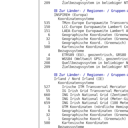
 209      Zielbezugssystem in beliebiger NT
Zur Länder- / Regionen- / Gruppen-
      INSPIRE© (Europa)

        Koordinatensysteme

 535      TMzn-Europe Europaweite Transvers
 150      LCC-Europe Europaweite Lambert Co
 151      LAEA-Europe Europaweite Lambert A
   6      Geographische Koordinaten (Greenw
  32      Geographische Koordinaten (Greenw
   1      Geographische Koord. (Greenwich) 
 500      Kartesische Koordinaten

        Bezugssysteme

   4      ETRS89 (EU), geozentrisch, GRS80

  10      WGS84 (Weltweit GPS), geozentrisc
 208      Quellbezugssystem in beliebiger N
 209      Zielbezugssystem in beliebiger NT
Zur Länder- / Regionen- / Gruppen-
      Irland / Nord Irland (IE)

        Koordinatensysteme

 527      Irische ITM Transversal Mercator 
  55      IG Irish Grid Transversal Mercato
 660      ING Irish National Grid (Zentimet
  56      ING Irish National Grid (Meter-Gi
 659      ING Irish National Grid (100 Mete
   3      UTM Koordinaten (nördliche Hemisp
   6      Geographische Koordinaten (Greenw
  32      Geographische Koordinaten (Greenw
   1      Geographische Koord. (Greenwich) 
 500      Kartesische Koordinaten

        Bezugssysteme
