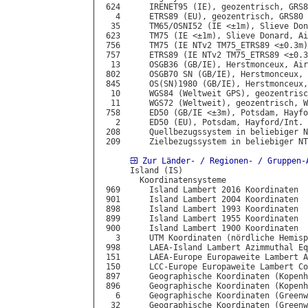
 624      IRENET95 (IE), geozentrisch, GRS8
   4      ETRS89 (EU), geozentrisch, GRS80

  35      TM65/OSNI52 (IE <±1m), Slieve Don
 623      TM75 (IE <±1m), Slieve Donard, Ai
 756      TM75 (IE NTv2 TM75_ETRS89 <±0.3m)
 757      ETRS89 (IE NTv2 TM75_ETRS89 <±0.3
  13      OSGB36 (GB/IE), Herstmonceux, Air
 802      OSGB70 SN (GB/IE), Herstmonceux, 
 845      OS(SN)1980 (GB/IE), Herstmonceux,
  10      WGS84 (Weltweit GPS), geozentrisc
  11      WGS72 (Weltweit), geozentrisch, W
 758      ED50 (GB/IE <±3m), Potsdam, Hayfo
   2      ED50 (EU), Potsdam, Hayford/Int.

 208      Quellbezugssystem in beliebiger N
 209      Zielbezugssystem in beliebiger NT
Zur Länder- / Regionen- / Gruppen-
      Island (IS)

        Koordinatensysteme

 969      Island Lambert 2016 Koordinaten

 901      Island Lambert 2004 Koordinaten

 898      Island Lambert 1993 Koordinaten

 899      Island Lambert 1955 Koordinaten

 900      Island Lambert 1900 Koordinaten

   3      UTM Koordinaten (nördliche Hemisp
 998      LAEA-Island Lambert Azimmuthal Eq
 151      LAEA-Europe Europaweite Lambert A
 150      LCC-Europe Europaweite Lambert Co
 897      Geographische Koordinaten (Kopenh
 896      Geographische Koordinaten (Kopenh
   6      Geographische Koordinaten (Greenw
  32      Geographische Koordinaten (Greenw