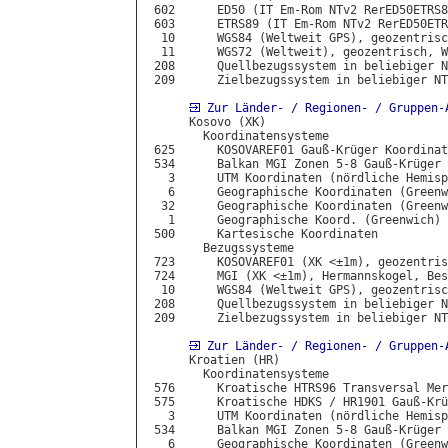
 602      ED50 (IT Em-Rom NTv2 RerED50ETRS8
 603      ETRS89 (IT Em-Rom NTv2 RerED50ETR
  10      WGS84 (Weltweit GPS), geozentrisc
  11      WGS72 (Weltweit), geozentrisch, W
 208      Quellbezugssystem in beliebiger N
 209      Zielbezugssystem in beliebiger NT
Zur Länder- / Regionen- / Gruppen-
      Kosovo (XK)

        Koordinatensysteme

 625      KOSOVAREF01 Gauß-Krüger Koordinat
 534      Balkan MGI Zonen 5-8 Gauß-Krüger 
   3      UTM Koordinaten (nördliche Hemisp
   6      Geographische Koordinaten (Greenw
  32      Geographische Koordinaten (Greenw
   1      Geographische Koord. (Greenwich) 
 500      Kartesische Koordinaten

        Bezugssysteme

 723      KOSOVAREF01 (XK <±1m), geozentris
 724      MGI (XK <±1m), Hermannskogel, Bes
  10      WGS84 (Weltweit GPS), geozentrisc
 208      Quellbezugssystem in beliebiger N
 209      Zielbezugssystem in beliebiger NT
Zur Länder- / Regionen- / Gruppen-
      Kroatien (HR)

        Koordinatensysteme

 576      Kroatische HTRS96 Transversal Mer
 575      Kroatische HDKS / HR1901 Gauß-Krü
   3      UTM Koordinaten (nördliche Hemisp
 534      Balkan MGI Zonen 5-8 Gauß-Krüger 
   6      Geographische Koordinaten (Greenw