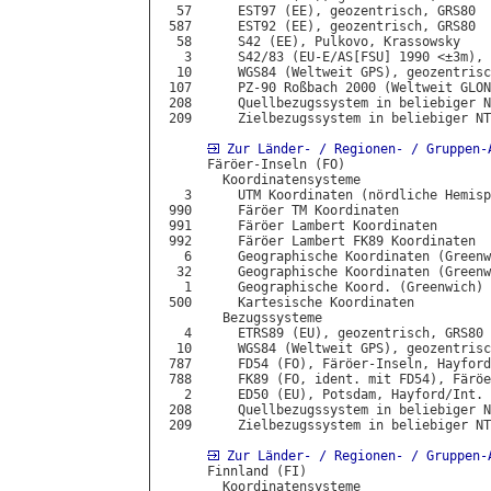
  57      EST97 (EE), geozentrisch, GRS80

 587      EST92 (EE), geozentrisch, GRS80

  58      S42 (EE), Pulkovo, Krassowsky

   3      S42/83 (EU-E/AS[FSU] 1990 <±3m), 
  10      WGS84 (Weltweit GPS), geozentrisc
 107      PZ-90 Roßbach 2000 (Weltweit GLON
 208      Quellbezugssystem in beliebiger N
 209      Zielbezugssystem in beliebiger NT
Zur Länder- / Regionen- / Gruppen-
      Färöer-Inseln (FO)

        Koordinatensysteme

   3      UTM Koordinaten (nördliche Hemisp
 990      Färöer TM Koordinaten

 991      Färöer Lambert Koordinaten

 992      Färöer Lambert FK89 Koordinaten

   6      Geographische Koordinaten (Greenw
  32      Geographische Koordinaten (Greenw
   1      Geographische Koord. (Greenwich) 
 500      Kartesische Koordinaten

        Bezugssysteme

   4      ETRS89 (EU), geozentrisch, GRS80

  10      WGS84 (Weltweit GPS), geozentrisc
 787      FD54 (FO), Färöer-Inseln, Hayford
 788      FK89 (FO, ident. mit FD54), Färöe
   2      ED50 (EU), Potsdam, Hayford/Int.

 208      Quellbezugssystem in beliebiger N
 209      Zielbezugssystem in beliebiger NT
Zur Länder- / Regionen- / Gruppen-
      Finnland (FI)

        Koordinatensysteme
