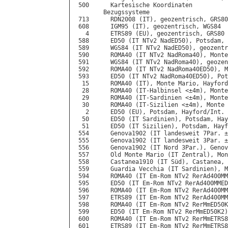
 500      Kartesische Koordinaten

        Bezugssysteme

 713      RDN2008 (IT), geozentrisch, GRS80

 608      IGM95 (IT), geozentrisch, WGS84

   4      ETRS89 (EU), geozentrisch, GRS80

 588      ED50 (IT NTv2 NadED50), Potsdam, 
 589      WGS84 (IT NTv2 NadED50), geozentr
 590      ROMA40 (IT NTv2 NadRoma40), Monte
 591      WGS84 (IT NTv2 NadRoma40), geozen
 592      ROMA40 (IT NTv2 NadRoma40ED50), M
 593      ED50 (IT NTv2 NadRoma40ED50), Pot
  15      ROMA40 (IT), Monte Mario, Hayford
  28      ROMA40 (IT-Halbinsel <±4m), Monte
  29      ROMA40 (IT-Sardinien <±4m), Monte
  30      ROMA40 (IT-Sizilien <±4m), Monte 
   2      ED50 (EU), Potsdam, Hayford/Int.

  50      ED50 (IT Sardinien), Potsdam, Hay
  51      ED50 (IT Sizilien), Potsdam, Hayf
 554      Genova1902 (IT landesweit 7Par. ±
 555      Genova1902 (IT landesweit 3Par. ±
 556      Genova1902 (IT Nord 3Par.), Genov
 557      Old Monte Mario (IT Zentral), Mon
 558      Castanea1910 (IT Süd), Castanea, 
 559      Guardia Vecchia (IT Sardinien), M
 594      ROMA40 (IT Em-Rom NTv2 RerAd400MM
 595      ED50 (IT Em-Rom NTv2 RerAd400MMED
 596      ROMA40 (IT Em-Rom NTv2 RerAd400MM
 597      ETRS89 (IT Em-Rom NTv2 RerAd400MM
 598      ROMA40 (IT Em-Rom NTv2 RerMmED50K
 599      ED50 (IT Em-Rom NTv2 RerMmED50K2)
 600      ROMA40 (IT Em-Rom NTv2 RerMmETRS8
 601      ETRS89 (IT Em-Rom NTv2 RerMmETRS8