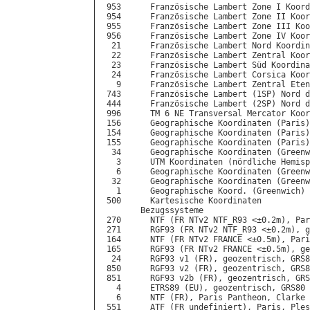
 953      Französische Lambert Zone I Koord
 954      Französische Lambert Zone II Koor
 955      Französische Lambert Zone III Koo
 956      Französische Lambert Zone IV Koor
  21      Französische Lambert Nord Koordin
  22      Französische Lambert Zentral Koor
  23      Französische Lambert Süd Koordina
  24      Französische Lambert Corsica Koor
   9      Französische Lambert Zentral Eten
 743      Französische Lambert (1SP) Nord d
 444      Französische Lambert (2SP) Nord d
 996      TM 6 NE Transversal Mercator Koor
 156      Geographische Koordinaten (Paris)
 154      Geographische Koordinaten (Paris)
 155      Geographische Koordinaten (Paris)
  34      Geographische Koordinaten (Greenw
   3      UTM Koordinaten (nördliche Hemisp
   6      Geographische Koordinaten (Greenw
  32      Geographische Koordinaten (Greenw
   1      Geographische Koord. (Greenwich) 
 500      Kartesische Koordinaten

        Bezugssysteme

 270      NTF (FR NTv2 NTF_R93 <±0.2m), Par
 271      RGF93 (FR NTv2 NTF_R93 <±0.2m), g
 164      NTF (FR NTv2 FRANCE <±0.5m), Pari
 165      RGF93 (FR NTv2 FRANCE <±0.5m), ge
  24      RGF93 v1 (FR), geozentrisch, GRS8
 850      RGF93 v2 (FR), geozentrisch, GRS8
 851      RGF93 v2b (FR), geozentrisch, GRS
   4      ETRS89 (EU), geozentrisch, GRS80

   6      NTF (FR), Paris Pantheon, Clarke 
 551      ATF (FR undefiniert), Paris, Ples