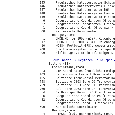
 145      Preußisches Katastersystem Schaum
 146      Preußisches Katastersystem Flecke
 147      Preußisches Katastersystem Köln (
 148      Preußisches Katastersystem Langsc
 149      Preußisches Katastersystem Rissen
   6      Geographische Koordinaten (Greenw
  32      Geographische Koordinaten (Greenw
   1      Geographische Koord. (Greenwich) 
 500      Kartesische Koordinaten

        Bezugssysteme

   1      DHDN/PD (DE 1995 <±5m), Rauenberg
  17      DHDN/PD (DE 2001 <±3m), Rauenberg
  10      WGS84 (Weltweit GPS), geozentrisc
 208      Quellbezugssystem in beliebiger N
 209      Zielbezugssystem in beliebiger NT
Zur Länder- / Regionen- / Gruppen-
      Estland (EE)

        Koordinatensysteme

   3      UTM Koordinaten (nördliche Hemisp
 103      Estländische Lambert Koordinaten 
 105      Baltische Transversal Mercator Ko
 758      Baltische CS63 Zone C0 Transversa
 759      Baltische CS63 Zone C1 Transversa
 760      Baltische CS63 Zone C2 Transversa
   4      Gauß-Krüger Koord. (6 Grad breite
   6      Geographische Koordinaten (Greenw
  32      Geographische Koordinaten (Greenw
   1      Geographische Koord. (Greenwich) 
 500      Kartesische Koordinaten

        Bezugssysteme

   4      ETRS89 (EU), geozentrisch, GRS80
