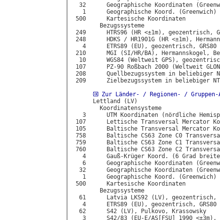
  32      Geographische Koordinaten (Greenw
   1      Geographische Koord. (Greenwich) 
 500      Kartesische Koordinaten

        Bezugssysteme

 249      HTRS96 (HR <±1m), geozentrisch, G
 248      HDKS / HR1901G (HR <±1m), Hermann
   4      ETRS89 (EU), geozentrisch, GRS80

 210      MGI (SI/HR/BA), Hermannskogel, Be
  10      WGS84 (Weltweit GPS), geozentrisc
 107      PZ-90 Roßbach 2000 (Weltweit GLON
 208      Quellbezugssystem in beliebiger N
 209      Zielbezugssystem in beliebiger NT
Zur Länder- / Regionen- / Gruppen-
      Lettland (LV)

        Koordinatensysteme

   3      UTM Koordinaten (nördliche Hemisp
 107      Lettische Transversal Mercator Ko
 105      Baltische Transversal Mercator Ko
 758      Baltische CS63 Zone C0 Transversa
 759      Baltische CS63 Zone C1 Transversa
 760      Baltische CS63 Zone C2 Transversa
   4      Gauß-Krüger Koord. (6 Grad breite
   6      Geographische Koordinaten (Greenw
  32      Geographische Koordinaten (Greenw
   1      Geographische Koord. (Greenwich) 
 500      Kartesische Koordinaten

        Bezugssysteme

  61      Latvia LKS92 (LV), geozentrisch, 
   4      ETRS89 (EU), geozentrisch, GRS80

  62      S42 (LV), Pulkovo, Krassowsky

   3      S42/83 (EU-E/AS[FSU] 1990 <±3m), 