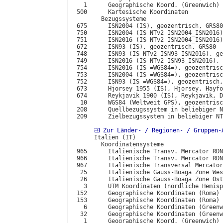
   1      Geographische Koord. (Greenwich) 
 500      Kartesische Koordinaten

        Bezugssysteme

 675      ISN2004 (IS), geozentrisch, GRS80

 750      ISN2004 (IS NTv2 ISN2004_ISN2016)
 751      ISN2016 (IS NTv2 ISN2004_ISN2016)
 672      ISN93 (IS), geozentrisch, GRS80

 748      ISN93 (IS NTv2 ISN93_ISN2016), ge
 749      ISN2016 (IS NTv2 ISN93_ISN2016), 
 754      ISN2016 (IS =WGS84=), geozentrisc
 753      ISN2004 (IS =WGS84=), geozentrisc
 752      ISN93 (IS =WGS84=), geozentrisch,
 673      Hjorsey 1955 (IS), Hjorsey, Hayfo
 674      Reykjavik 1900 (IS), Reykjavik, D
  10      WGS84 (Weltweit GPS), geozentrisc
 208      Quellbezugssystem in beliebiger N
 209      Zielbezugssystem in beliebiger NT
Zur Länder- / Regionen- / Gruppen-
      Italien (IT)

        Koordinatensysteme

 965      Italienische Transv. Mercator RDN
 966      Italienische Transv. Mercator RDN
 967      Italienische Transversal Mercator
  25      Italienische Gauss-Boaga Zone Wes
  26      Italienische Gauss-Boaga Zone Ost
   3      UTM Koordinaten (nördliche Hemisp
 152      Geographische Koordinaten (Roma) 
 153      Geographische Koordinaten (Roma) 
   6      Geographische Koordinaten (Greenw
  32      Geographische Koordinaten (Greenw
   1      Geographische Koord. (Greenwich) 