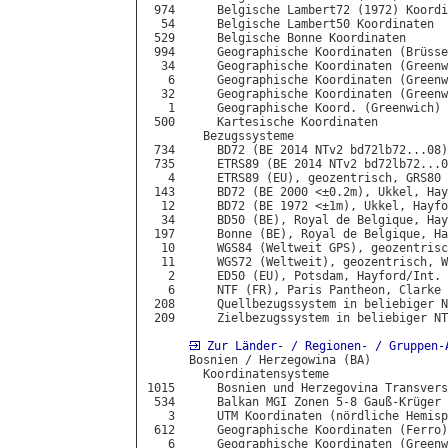
 974      Belgische Lambert72 (1972) Koordi
  54      Belgische Lambert50 Koordinaten

 529      Belgische Bonne Koordinaten

 994      Geographische Koordinaten (Brüsse
  34      Geographische Koordinaten (Greenw
   6      Geographische Koordinaten (Greenw
  32      Geographische Koordinaten (Greenw
   1      Geographische Koord. (Greenwich) 
 500      Kartesische Koordinaten

        Bezugssysteme

 734      BD72 (BE 2014 NTv2 bd72lb72...08)
 735      ETRS89 (BE 2014 NTv2 bd72lb72...0
   4      ETRS89 (EU), geozentrisch, GRS80

 143      BD72 (BE 2000 <±0.2m), Ukkel, Hay
  12      BD72 (BE 1972 <±1m), Ukkel, Hayfo
  34      BD50 (BE), Royal de Belgique, Hay
 197      Bonne (BE), Royal de Belgique, Ha
  10      WGS84 (Weltweit GPS), geozentrisc
  11      WGS72 (Weltweit), geozentrisch, W
   2      ED50 (EU), Potsdam, Hayford/Int.

   6      NTF (FR), Paris Pantheon, Clarke 
 208      Quellbezugssystem in beliebiger N
 209      Zielbezugssystem in beliebiger NT
Zur Länder- / Regionen- / Gruppen-
      Bosnien / Herzegowina (BA)

        Koordinatensysteme

1015      Bosnien und Herzegovina Transvers
 534      Balkan MGI Zonen 5-8 Gauß-Krüger 
   3      UTM Koordinaten (nördliche Hemisp
 612      Geographische Koordinaten (Ferro)
   6      Geographische Koordinaten (Greenw