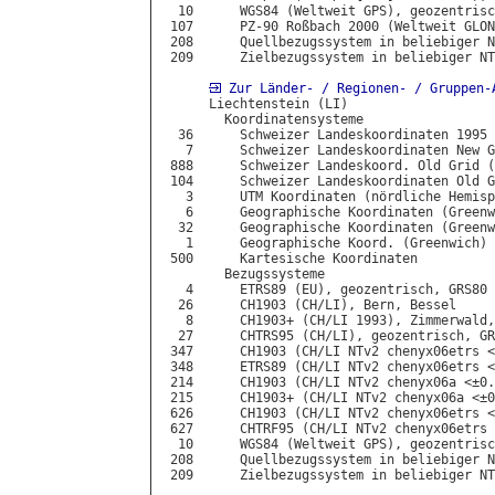
  10      WGS84 (Weltweit GPS), geozentrisc
 107      PZ-90 Roßbach 2000 (Weltweit GLON
 208      Quellbezugssystem in beliebiger N
 209      Zielbezugssystem in beliebiger NT
Zur Länder- / Regionen- / Gruppen-
      Liechtenstein (LI)

        Koordinatensysteme

  36      Schweizer Landeskoordinaten 1995 
   7      Schweizer Landeskoordinaten New G
 888      Schweizer Landeskoord. Old Grid (
 104      Schweizer Landeskoordinaten Old G
   3      UTM Koordinaten (nördliche Hemisp
   6      Geographische Koordinaten (Greenw
  32      Geographische Koordinaten (Greenw
   1      Geographische Koord. (Greenwich) 
 500      Kartesische Koordinaten

        Bezugssysteme

   4      ETRS89 (EU), geozentrisch, GRS80

  26      CH1903 (CH/LI), Bern, Bessel

   8      CH1903+ (CH/LI 1993), Zimmerwald,
  27      CHTRS95 (CH/LI), geozentrisch, GR
 347      CH1903 (CH/LI NTv2 chenyx06etrs <
 348      ETRS89 (CH/LI NTv2 chenyx06etrs <
 214      CH1903 (CH/LI NTv2 chenyx06a <±0.
 215      CH1903+ (CH/LI NTv2 chenyx06a <±0
 626      CH1903 (CH/LI NTv2 chenyx06etrs <
 627      CHTRF95 (CH/LI NTv2 chenyx06etrs 
  10      WGS84 (Weltweit GPS), geozentrisc
 208      Quellbezugssystem in beliebiger N
 209      Zielbezugssystem in beliebiger NT