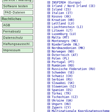
Service / Wartung
INSPIRE© (Europa)
Irland / Nord Irland (IE)
Software testen
Island (IS)
PAD-Dateien
Italien (IT)
Kosovo (XK)
Rechtliches
Kroatien (HR)
Lettland (LV)
AGB
Liechtenstein (LI)
Litauen (LT)
Fernabsatz
Luxemburg (LU)
Malta (MT)
Datenschutz
Montenegro (ME)
Haftungsausschl.
Niederlande (NL)
Nordmazedonien (MK)
Impressum
Norwegen (NO)
Österreich (AT)
Polen (PL)
Portugal (PT)
Rumänien (RO)
Russische Föderation (RU)
Schweden (SE)
Schweiz (CH)
Serbien (RS)
Slowakei (SK)
Slowenien (SI)
Spanien (ES)
Türkei (TR)
Tschechien (CZ)
Ukraine (UA)
Ungarn (HU)
Zypern (CY)
Multinationale Koordinatensysteme