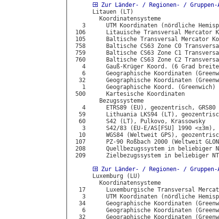
Zur Länder- / Regionen- / Gruppen-
      Litauen (LT)

        Koordinatensysteme

   3      UTM Koordinaten (nördliche Hemisp
 106      Litauische Transversal Mercator K
 105      Baltische Transversal Mercator Ko
 758      Baltische CS63 Zone C0 Transversa
 759      Baltische CS63 Zone C1 Transversa
 760      Baltische CS63 Zone C2 Transversa
   4      Gauß-Krüger Koord. (6 Grad breite
   6      Geographische Koordinaten (Greenw
  32      Geographische Koordinaten (Greenw
   1      Geographische Koord. (Greenwich) 
 500      Kartesische Koordinaten

        Bezugssysteme

   4      ETRS89 (EU), geozentrisch, GRS80

  59      Lithuania LKS94 (LT), geozentrisc
  60      S42 (LT), Pulkovo, Krassowsky

   3      S42/83 (EU-E/AS[FSU] 1990 <±3m), 
  10      WGS84 (Weltweit GPS), geozentrisc
 107      PZ-90 Roßbach 2000 (Weltweit GLON
 208      Quellbezugssystem in beliebiger N
 209      Zielbezugssystem in beliebiger NT
Zur Länder- / Regionen- / Gruppen-
      Luxemburg (LU)

        Koordinatensysteme

  17      Luxemburgische Transversal Mercat
   3      UTM Koordinaten (nördliche Hemisp
  34      Geographische Koordinaten (Greenw
   6      Geographische Koordinaten (Greenw
  32      Geographische Koordinaten (Greenw