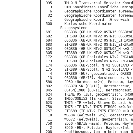
 995      TM 0 N Transversal Mercator Koord
   3      UTM Koordinaten (nördliche Hemisp
   6      Geographische Koordinaten (Greenw
  32      Geographische Koordinaten (Greenw
   1      Geographische Koord. (Greenwich) 
 500      Kartesische Koordinaten

        Bezugssysteme

 681      OSGB36 (GB-UK NTv2 OSTN15_OSGBtoE
 682      ETRS89 (GB-UK NTv2 OSTN15_OSGBtoE
 684      OSGB36 (GB-UK NTv2 OSTN15_ETRStoO
 683      ETRS89 (GB-UK NTv2 OSTN15_ETRStoO
 304      OSGB36 (GB-UK NTv2 OSTN02_N <±0.1
 305      ETRS89 (GB-UK NTv2 OSTN02_N <±0.1
 172      OSGB36 (GB-Engl+Wales NTv2 ENGLAN
 173      ETRS89 (GB-Engl+Wales NTv2 ENGLAN
 174      OSGB36 (GB-Scotl. NTv2 SCOTLAND <
 175      ETRS89 (GB-Scotl. NTv2 SCOTLAND <
   4      ETRS89 (EU), geozentrisch, GRS80

  13      OSGB36 (GB/IE), Herstmonceux, Air
 586      ED50 (Nordsee <±2m), Potsdam, Hay
 802      OSGB70 SN (GB/IE), Herstmonceux, 
 845      OS(SN)1980 (GB/IE), Herstmonceux,
 624      IRENET95 (IE), geozentrisch, GRS8
  35      TM65/OSNI52 (IE <±1m), Slieve Don
 623      TM75 (IE <±1m), Slieve Donard, Ai
 756      TM75 (IE NTv2 TM75_ETRS89 <±0.3m)
 757      ETRS89 (IE NTv2 TM75_ETRS89 <±0.3
  10      WGS84 (Weltweit GPS), geozentrisc
  11      WGS72 (Weltweit), geozentrisch, W
 758      ED50 (GB/IE <±3m), Potsdam, Hayfo
   2      ED50 (EU), Potsdam, Hayford/Int.

 208      Quellbezugssystem in beliebiger N