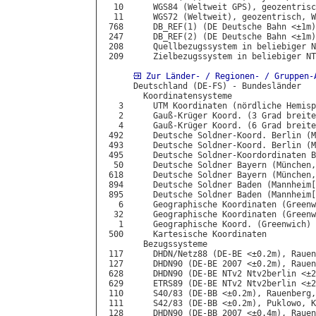
  10      WGS84 (Weltweit GPS), geozentrisc
  11      WGS72 (Weltweit), geozentrisch, W
 768      DB_REF(1) (DE Deutsche Bahn <±1m)
 247      DB_REF(2) (DE Deutsche Bahn <±1m)
 208      Quellbezugssystem in beliebiger N
 209      Zielbezugssystem in beliebiger NT
Zur Länder- / Regionen- / Gruppen-
      Deutschland (DE-FS) - Bundesländer

        Koordinatensysteme

   3      UTM Koordinaten (nördliche Hemisp
   2      Gauß-Krüger Koord. (3 Grad breite
   4      Gauß-Krüger Koord. (6 Grad breite
 492      Deutsche Soldner-Koord. Berlin (M
 493      Deutsche Soldner-Koord. Berlin (M
 495      Deutsche Soldner-Koordordinaten B
  50      Deutsche Soldner Bayern (München,
 618      Deutsche Soldner Bayern (München,
 894      Deutsche Soldner Baden (Mannheim[
 895      Deutsche Soldner Baden (Mannheim[
   6      Geographische Koordinaten (Greenw
  32      Geographische Koordinaten (Greenw
   1      Geographische Koord. (Greenwich) 
 500      Kartesische Koordinaten

        Bezugssysteme

 117      DHDN/Netz88 (DE-BE <±0.2m), Rauen
 127      DHDN90 (DE-BE 2007 <±0.2m), Rauen
 628      DHDN90 (DE-BE NTv2 Ntv2berlin <±2
 629      ETRS89 (DE-BE NTv2 Ntv2berlin <±2
 110      S40/83 (DE-BB <±0.2m), Rauenberg,
 111      S42/83 (DE-BB <±0.2m), Puklowo, K
 128      DHDN90 (DE-BB 2007 <±0.4m), Rauen