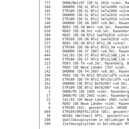
 777      DHDN/Netz97 (DE-SL 2016 <±1m), Ra
 344      DHDN90 (DE-SL NTv2 SeTa2009 <±2cm
 345      ETRS89 (DE-SL NTv2 SeTa2009 <±2cm
 775      DHDN90 (DE-SL NTv2 SeTa2016 <±2cm
 776      ETRS89 (DE-SL NTv2 SeTa2016 <±2cm
 140      DHDN90 (DE-SN 2007 <±0.9m), Rauen
 609      RD83 (DE-SN West <±0.1m), Rauenbe
 610      RD83 (DE-SN Ost <±0.1m), Rauenber
 288      RD83 (DE-SN NTv2 SaeTA2010 <±5cm)
 289      ETRS89 (DE-SN NTv2 SaeTA2010 <±5c
 577      RD83 (DE-SN NTv2 NTv2_SN <±3cm), 
 578      ETRS89 (DE-SN NTv2 NTv2_SN <±3cm)
 141      DHDN90 (DE-ST 2007 <±0.5m), Rauen
 444      S42/83 (DE-ST NTv2 NTv2LSBB_LSA <
 445      ETRS89 (DE-ST NTv2 NTv2LSBB_LSA <
 113      PD83 (DE-TH <±0.2m), Rauenberg, B
  21      PD83 (DE Neue Länder [TH] <±1m), 
 142      DHDN90 (DE-TH 2007 <±0.3m), Rauen
 290      PD83 (DE-TH NTv2 NTv2GridTh <±3cm
 291      ETRS89 (DE-TH NTv2 NTv2GridTh <±3
 162      DHDN90 (DE NTv2 BeTA2007 <±0.5m),
 163      ETRS89 (DE NTv2 BeTA2007 <±0.5m),
   1      DHDN/PD (DE 1995 <±5m), Rauenberg
  17      DHDN/PD (DE 2001 <±3m), Rauenberg
  22      S42/83 (DE Neue Länder 2001 <±1m)
   9      RD83 (DE Neue Länder <±1m), Rauen
   4      ETRS89 (EU), geozentrisch, GRS80

 849      ETRS89/DREF91/2016 (DE), geozentr
  10      WGS84 (Weltweit GPS), geozentrisc
 208      Quellbezugssystem in beliebiger N
 209      Zielbezugssystem in beliebiger NT