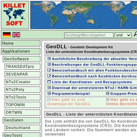
Home
GeoDLL
- Geodetic Development Kit
Applikationen
Liste der unterstützten Koordinatenbezugssysteme (CR
GeoSoftware
Ausführliche Beschreibung der aktuellen Vers
Beschreibungen der GeoDLL-Funktionsgrupp
TRANSDATpro
Benutzerhandbuch mit allen Funktionsbesch
SEVENPAR
Benutzerhandbuch nach Ausdrücken durchsu
NTv2Creator
Liste der Koordinaten- und Bezugssysteme
Download der unterstützten NTv2 / HARN-Gitt
NTv2Poly
Programmierbeispiel
Gruppen-Prei
NTv2Tools
Hier geht es zum
Hier geht es
Download der GeoDLL
Online-Bestellf
TOPOWIN
ORTWIN
GeoDLL - Liste der unterstützten Koordina
GeoDaten
Die Liste enthält die von GeoDLL für Koordinat
Koordinatenbezugssysteme (CRS). Die Koordin
Deutschland
und Ländern sortiert. Die Nummern werden als
verwendet.
GeoTools