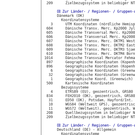
 209      Zielbezugssystem in beliebiger NT
Zur Länder- / Regionen- / Gruppen-
      Dänemark (DK)

        Koordinatensysteme

   3      UTM Koordinaten (nördliche Hemisp
 604      Dänische Transv. Merc. Kp2000 Jyl
 605      Dänische Transversal Merc. Kp2000
 606      Dänische Transversal Merc. Kp2000
 607      Dänische Transv. Merc. DKTM1 West
 608      Dänische Transv. Merc. DKTM2 East
 609      Dänische Transv. Merc. DKTM3 Sjae
 610      Dänische Transv. Merc. DKTM4 Born
1014      Dänische Transvsal Mercator Fehma
 897      Geographische Koordinaten (Kopenh
 896      Geographische Koordinaten (Kopenh
   6      Geographische Koordinaten (Greenw
  32      Geographische Koordinaten (Greenw
   1      Geographische Koord. (Greenwich) 
 500      Kartesische Koordinaten

        Bezugssysteme

   4      ETRS89 (EU), geozentrisch, GRS80

 834      FEH2010 (DK), geozentrisch, GRS80

  31      ED50 (DK), Potsdam, Hayford/Int.

  10      WGS84 (Weltweit GPS), geozentrisc
  11      WGS72 (Weltweit), geozentrisch, W
 208      Quellbezugssystem in beliebiger N
 209      Zielbezugssystem in beliebiger NT
Zur Länder- / Regionen- / Gruppen-
      Deutschland (DE) - Allgemein

        Koordinatensysteme
