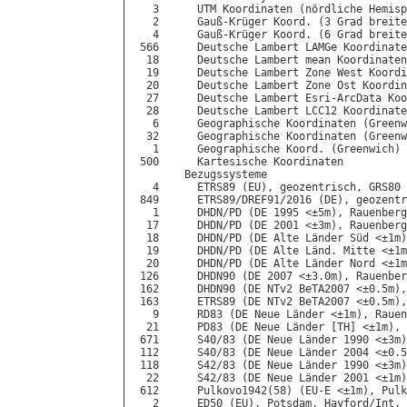
   3      UTM Koordinaten (nördliche Hemisp
   2      Gauß-Krüger Koord. (3 Grad breite
   4      Gauß-Krüger Koord. (6 Grad breite
 566      Deutsche Lambert LAMGe Koordinate
  18      Deutsche Lambert mean Koordinaten

  19      Deutsche Lambert Zone West Koordi
  20      Deutsche Lambert Zone Ost Koordin
  27      Deutsche Lambert Esri-ArcData Koo
  28      Deutsche Lambert LCC12 Koordinate
   6      Geographische Koordinaten (Greenw
  32      Geographische Koordinaten (Greenw
   1      Geographische Koord. (Greenwich) 
 500      Kartesische Koordinaten

        Bezugssysteme

   4      ETRS89 (EU), geozentrisch, GRS80

 849      ETRS89/DREF91/2016 (DE), geozentr
   1      DHDN/PD (DE 1995 <±5m), Rauenberg
  17      DHDN/PD (DE 2001 <±3m), Rauenberg
  18      DHDN/PD (DE Alte Länder Süd <±1m)
  19      DHDN/PD (DE Alte Länd. Mitte <±1m
  20      DHDN/PD (DE Alte Länder Nord <±1m
 126      DHDN90 (DE 2007 <±3.0m), Rauenber
 162      DHDN90 (DE NTv2 BeTA2007 <±0.5m),
 163      ETRS89 (DE NTv2 BeTA2007 <±0.5m),
   9      RD83 (DE Neue Länder <±1m), Rauen
  21      PD83 (DE Neue Länder [TH] <±1m), 
 671      S40/83 (DE Neue Länder 1990 <±3m)
 112      S40/83 (DE Neue Länder 2004 <±0.5
 118      S42/83 (DE Neue Länder 1990 <±3m)
  22      S42/83 (DE Neue Länder 2001 <±1m)
 612      Pulkovo1942(58) (EU-E <±1m), Pulk
   2      ED50 (EU), Potsdam, Hayford/Int.
