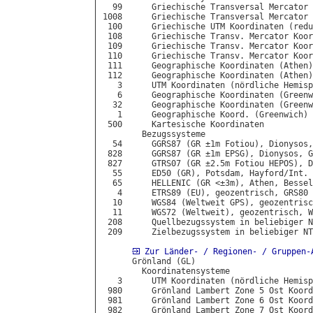
  99      Griechische Transversal Mercator 
1008      Griechische Transversal Mercator 
 100      Griechische UTM Koordinaten (redu
 108      Griechische Transv. Mercator Koor
 109      Griechische Transv. Mercator Koor
 110      Griechische Transv. Mercator Koor
 111      Geographische Koordinaten (Athen)
 112      Geographische Koordinaten (Athen)
   3      UTM Koordinaten (nördliche Hemisp
   6      Geographische Koordinaten (Greenw
  32      Geographische Koordinaten (Greenw
   1      Geographische Koord. (Greenwich) 
 500      Kartesische Koordinaten

        Bezugssysteme

  54      GGRS87 (GR ±1m Fotiou), Dionysos,
 828      GGRS87 (GR ±1m EPSG), Dionysos, G
 827      GTRS07 (GR ±2.5m Fotiou HEPOS), D
  55      ED50 (GR), Potsdam, Hayford/Int.

  65      HELLENIC (GR <±3m), Athen, Bessel

   4      ETRS89 (EU), geozentrisch, GRS80

  10      WGS84 (Weltweit GPS), geozentrisc
  11      WGS72 (Weltweit), geozentrisch, W
 208      Quellbezugssystem in beliebiger N
 209      Zielbezugssystem in beliebiger NT
Zur Länder- / Regionen- / Gruppen-
      Grönland (GL)

        Koordinatensysteme

   3      UTM Koordinaten (nördliche Hemisp
 980      Grönland Lambert Zone 5 Ost Koord
 981      Grönland Lambert Zone 6 Ost Koord
 982      Grönland Lambert Zone 7 Ost Koord