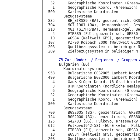
  32      Geographische Koordinaten (Greenw
   1      Geographische Koord. (Greenwich) 
 500      Kartesische Koordinaten

        Bezugssysteme

 835      BH_ETRS89 (BA), geozentrisch, GRS
 704      MGI 1901 (BA), Hermannskogel, Bes
 210      MGI (SI/HR/BA), Hermannskogel, Be
   4      ETRS89 (EU), geozentrisch, GRS80

  10      WGS84 (Weltweit GPS), geozentrisc
 107      PZ-90 Roßbach 2000 (Weltweit GLON
 208      Quellbezugssystem in beliebiger N
 209      Zielbezugssystem in beliebiger NT
Zur Länder- / Regionen- / Gruppen-
      Bulgarien (BG)

        Koordinatensysteme

 958      Bulgarische CCS2005 Lambert Koord
 499      Bulgarische BGS2000 Lambert Koord
   4      Gauß-Krüger Koord. (6 Grad breite
   3      UTM Koordinaten (nördliche Hemisp
   6      Geographische Koordinaten (Greenw
  32      Geographische Koordinaten (Greenw
   1      Geographische Koord. (Greenwich) 
 500      Kartesische Koordinaten

        Bezugssysteme

 700      BGS2005 (BG), geozentrisch, GRS80

 124      BGS2000 (BG), geozentrisch, GRS80

 125      S42/83 (BG), Pulkovo, Krassowsky

 612      Pulkovo1942(58) (EU-E <±1m), Pulk
   4      ETRS89 (EU), geozentrisch, GRS80

  10      WGS84 (Weltweit GPS), geozentrisc
 208      Quellbezugssystem in beliebiger N