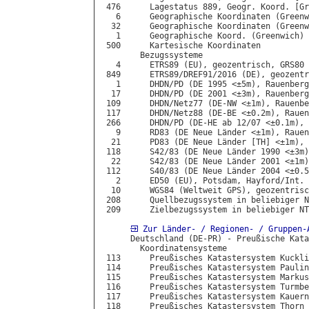
 476      Lagestatus 889, Geogr. Koord. [Gr
   6      Geographische Koordinaten (Greenw
  32      Geographische Koordinaten (Greenw
   1      Geographische Koord. (Greenwich) 
 500      Kartesische Koordinaten

        Bezugssysteme

   4      ETRS89 (EU), geozentrisch, GRS80

 849      ETRS89/DREF91/2016 (DE), geozentr
   1      DHDN/PD (DE 1995 <±5m), Rauenberg
  17      DHDN/PD (DE 2001 <±3m), Rauenberg
 109      DHDN/Netz77 (DE-NW <±1m), Rauenbe
 117      DHDN/Netz88 (DE-BE <±0.2m), Rauen
 266      DHDN/PD (DE-HE ab 12/07 <±0.1m), 
   9      RD83 (DE Neue Länder <±1m), Rauen
  21      PD83 (DE Neue Länder [TH] <±1m), 
 118      S42/83 (DE Neue Länder 1990 <±3m)
  22      S42/83 (DE Neue Länder 2001 <±1m)
 112      S40/83 (DE Neue Länder 2004 <±0.5
   2      ED50 (EU), Potsdam, Hayford/Int.

  10      WGS84 (Weltweit GPS), geozentrisc
 208      Quellbezugssystem in beliebiger N
 209      Zielbezugssystem in beliebiger NT
Zur Länder- / Regionen- / Gruppen-
      Deutschland (DE-PR) - Preußische Kata
        Koordinatensysteme

 113      Preußisches Katastersystem Kuckli
 114      Preußisches Katastersystem Paulin
 115      Preußisches Katastersystem Markus
 116      Preußisches Katastersystem Turmbe
 117      Preußisches Katastersystem Kauern
 118      Preußisches Katastersystem Thorn 