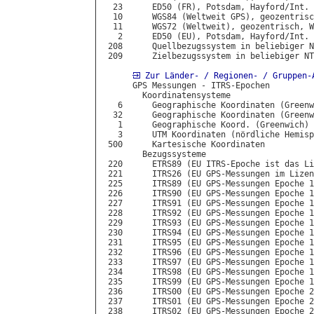
  23      ED50 (FR), Potsdam, Hayford/Int.

  10      WGS84 (Weltweit GPS), geozentrisc
  11      WGS72 (Weltweit), geozentrisch, W
   2      ED50 (EU), Potsdam, Hayford/Int.

 208      Quellbezugssystem in beliebiger N
 209      Zielbezugssystem in beliebiger NT
Zur Länder- / Regionen- / Gruppen-
      GPS Messungen - ITRS-Epochen

        Koordinatensysteme

   6      Geographische Koordinaten (Greenw
  32      Geographische Koordinaten (Greenw
   1      Geographische Koord. (Greenwich) 
   3      UTM Koordinaten (nördliche Hemisp
 500      Kartesische Koordinaten

        Bezugssysteme

 220      ETRS89 (EU ITRS-Epoche ist das Li
 221      ITRS26 (EU GPS-Messungen im Lizen
 225      ITRS89 (EU GPS-Messungen Epoche 1
 226      ITRS90 (EU GPS-Messungen Epoche 1
 227      ITRS91 (EU GPS-Messungen Epoche 1
 228      ITRS92 (EU GPS-Messungen Epoche 1
 229      ITRS93 (EU GPS-Messungen Epoche 1
 230      ITRS94 (EU GPS-Messungen Epoche 1
 231      ITRS95 (EU GPS-Messungen Epoche 1
 232      ITRS96 (EU GPS-Messungen Epoche 1
 233      ITRS97 (EU GPS-Messungen Epoche 1
 234      ITRS98 (EU GPS-Messungen Epoche 1
 235      ITRS99 (EU GPS-Messungen Epoche 1
 236      ITRS00 (EU GPS-Messungen Epoche 2
 237      ITRS01 (EU GPS-Messungen Epoche 2
 238      ITRS02 (EU GPS-Messungen Epoche 2