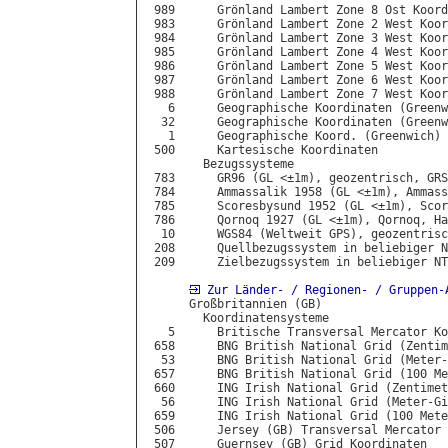
 989      Grönland Lambert Zone 8 Ost Koord
 983      Grönland Lambert Zone 2 West Koor
 984      Grönland Lambert Zone 3 West Koor
 985      Grönland Lambert Zone 4 West Koor
 986      Grönland Lambert Zone 5 West Koor
 987      Grönland Lambert Zone 6 West Koor
 988      Grönland Lambert Zone 7 West Koor
   6      Geographische Koordinaten (Greenw
  32      Geographische Koordinaten (Greenw
   1      Geographische Koord. (Greenwich) 
 500      Kartesische Koordinaten

        Bezugssysteme

 783      GR96 (GL <±1m), geozentrisch, GRS
 784      Ammassalik 1958 (GL <±1m), Ammass
 785      Scoresbysund 1952 (GL <±1m), Scor
 786      Qornoq 1927 (GL <±1m), Qornoq, Ha
  10      WGS84 (Weltweit GPS), geozentrisc
 208      Quellbezugssystem in beliebiger N
 209      Zielbezugssystem in beliebiger NT
Zur Länder- / Regionen- / Gruppen-
      Großbritannien (GB)

        Koordinatensysteme

   5      Britische Transversal Mercator Ko
 658      BNG British National Grid (Zentim
  53      BNG British National Grid (Meter-
 657      BNG British National Grid (100 Me
 660      ING Irish National Grid (Zentimet
  56      ING Irish National Grid (Meter-Gi
 659      ING Irish National Grid (100 Mete
 506      Jersey (GB) Transversal Mercator 
 507      Guernsey (GB) Grid Koordinaten
