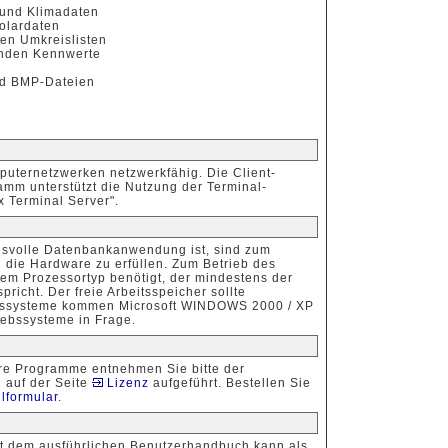
 und Klimadaten
olardaten
en Umkreislisten
renden Kennwerte
und BMP-Dateien
uternetzwerken netzwerkfähig. Die Client-
amm unterstützt die Nutzung der Terminal-
x Terminal Server".
svolle Datenbankanwendung ist, sind zum
 die Hardware zu erfüllen. Zum Betrieb des
em Prozessortyp benötigt, der mindestens der
richt. Der freie Arbeitsspeicher sollte
ebssysteme kommen Microsoft WINDOWS 2000 / XP
triebssysteme in Frage.
re Programme entnehmen Sie bitte der
 auf der Seite
Lizenz
aufgeführt. Bestellen Sie
lformular
.
it dem ausführlichen Benutzerhandbuch kann als