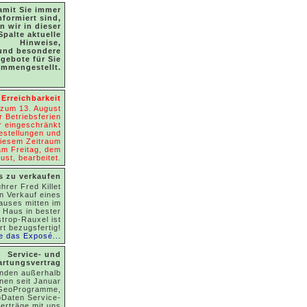
amit Sie immer
nformiert sind,
n wir in dieser
Spalte aktuelle
Hinweise,
und besondere
gebote für Sie
mmengestellt.
Erreichbarkeit
 zum 13. August
 Betriebsferien
r eingeschränkt
Bestellungen und
diesem Zeitraum
am Freitag, dem
ust, bearbeitet.
s zu verkaufen
hrer Fred Killet
en Verkauf eines
hauses mitten im
 Haus in bester
trop-Rauxel ist
rt bezugsfertig!
e das Exposé...
Service- und
rtungsvertrag
nden außerhalb
nen seit Januar
e GeoProgramme,
Daten Service-
erträge mit uns