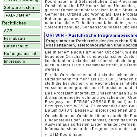
Service / Wartung
Koordinaten und Geländehöhen. Das Programm 
Ortmittelpunkte, KFZ-Kennzeichen, Unlocodes,
Software testen
gliedert Ortschaften hierarchisch in die Strukt
Gemeinde, Ortsteil und Wohnplatz. Das Progr
PAD-Dateien
Entfernungsberechnungen. Es stellt die Lands
Rechtliches
naturräumliche Einheiten und Klimadaten, wie
Solareinstrahlung, Sonnenscheindauer und Ni
AGB
ORTWIN - Ausführliche Programmbeschr
Fernabsatz
Programm zur Recherche der deutschen Städ
Postleitzahlen, Telefonvorwahlen und Koordi
Datenschutz
Die in einem Radius um einen Ort oder um ein
Haftungsausschl.
liegenden Ortschaften und postalischen Zustell
komfortablen Umkreissuche übersichtlich darge
Impressum
auch in einer Liste zusammengestellt, als Dat
werden.
Für die Ortrecherchen und Umkreissuchen steh
Ortdatenbank mit mehr als 125.000 Einträgen 
stellt die bei Suchen und Recherchen ermittel
verschiedenen graphischen Übersichten und Li
Das Programm unterstützt Umrechnungen zwis
die Entfernungsberechnung zwischen den Orten
Bezugssystem ETRS89 (GRS80-Ellipsoid) und 
Bezugssystem WGS84. Es verwendet auch Gauß-
Datum (DHDN, Bessel-Ellipsoid) beziehen und
Ortschaften und Ortsteile können durch die Ein
Eingabefelder der Datenfenster, durch das Ankl
Auswahl aus sortierten Listen ermittelt werde
Informationsfenster des Programms die hier au
UTM-Koordinaten