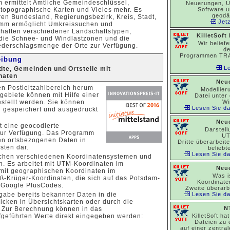
ermittelt Amtliche Gemeindeschlüssel,
Neuerungen, U
 topographische Karten und Vieles mehr. Es
Software u
geodä
uren Bundesland, Regierungsbezirk, Kreis, Stadt,
Jetz
amm ermöglicht Umkreissuchen und
chaften verschiedener Landschaftstypen,
KilletSoft
 die Schnee- und Windlastzonen und die
Wir belief
ederschlagsmenge der Orte zur Verfügung.
de
Programmen TR
eibung
Le
te, Gemeinden und Ortsteile mit
naten
Neue
en Postleitzahlbereich herum
Modellier
gebiete können mit Hilfe einer
Datei unter
stellt werden. Sie können
Wi
Lesen Sie das
ei gespeichert und ausgedruckt
Neue
t eine geocodierte
Darstel
zur Verfügung. Das Programm
UT
ten ortsbezogenen Daten in
Dritte überarbeit
sten dar.
beliebt
Lesen Sie das
chen verschiedenen Koordinatensystemen und
. Es arbeitet mit UTM-Koordinaten im
Neue
mit geographischen Koordinaten im
Was is
Krüger-Koordinaten, die sich auf das Potsdam-
Koordinat
 Google PlusCodes.
Zweite überarb
gabe bereits bekannter Daten in die
Lesen Sie das
icken in Übersichtskarten oder durch die
N
n. Zur Berechnung können in das
fgeführten Werte direkt eingegeben werden:
KilletSoft ha
Dateien zu
auf einer zentral