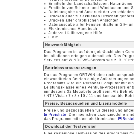
Ermitteln der Landschaftstypen, Naturräume
Ermitteln von Schnee- und Windlasten und S
Dateiausgabe und Ausdruck der verschieden
Drucken aller zur aktuellen Ortschaft gehö
Drucken aller graphischen Ansichten
Dateiausgabe aller Fensterinhalte in GIF- 
Elektronisches Handbuch
Jederzeit fallbezogene Hilfe
u.v m.
Netzwerkfähigkeit
Das Programm ist auf den gebräuchlichen Comp
Installationen erfolgen automatisch. Das Progr
Services auf WINDOWS-Servern wie z. B. "Citri
Betriebsvoraussetzungen
Da das Programm ORTWIN eine recht anspruch
einwandfreien Betrieb einige Anforderungen an
Programms wird ein Personal Computer mit ein
Leistungsklasse eines Pentium-Prozessors entsp
mindestens 32 Megabyte groß sein. Als Betri
/ NT / Vista / 7 / 8 / 10 / 11 und kompatible Be
Preise, Bezugsquellen und Lizenzmodelle
Preise und Bezugsquellen für dieses und ande
Preisliste
. Die möglichen Lizenzmodelle sind
das Programm mit dem elektronischen
Bestel
Download der Testversion
Eine kostenlose Testversion des Programms m