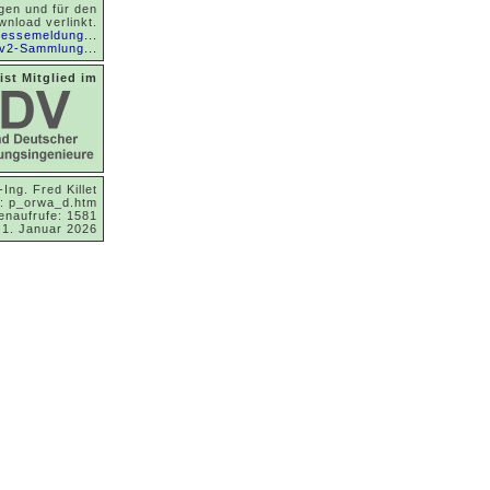
en und für den
wnload verlinkt.
ressemeldung...
v2-Sammlung...
ist Mitglied im
-Ing. Fred Killet
e: p_orwa_d.htm
enaufrufe: 1581
t 1. Januar 2026