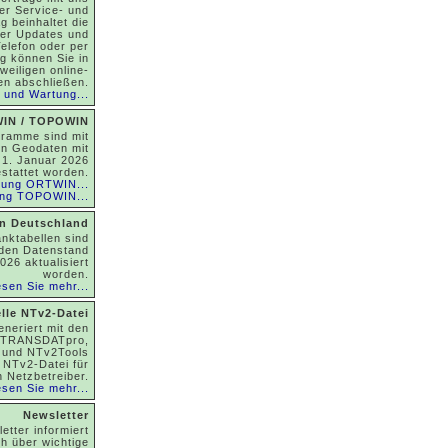
er Service- und
 beinhaltet die
her Updates und
Telefon oder per
ag können Sie in
weiligen online-
en abschließen.
 und Wartung...
IN / TOPOWIN
gramme sind mit
en Geodaten mit
 1. Januar 2026
stattet worden.
bung ORTWIN...
ng TOPOWIN...
n Deutschland
anktabellen sind
 den Datenstand
026 aktualisiert
worden.
sen Sie mehr...
lle NTv2-Datei
generiert mit den
 TRANSDATpro,
 und NTv2Tools
e NTv2-Datei für
n Netzbetreiber.
sen Sie mehr...
Newsletter
etter informiert
ich über wichtige