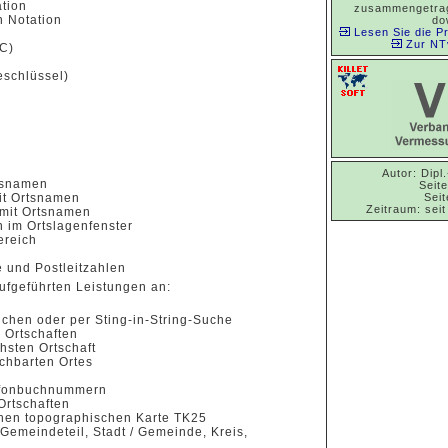
tion
zusammengetrag
n Notation
do
Lesen Sie die P
Zur NT
C)
eschlüssel)
Autor: Dipl.
tsnamen
Seit
it Ortsnamen
Seit
Zeitraum: sei
 mit Ortsnamen
 im Ortslagenfenster
ereich
e und Postleitzahlen
ufgeführten Leistungen an:
ichen oder per Sting-in-String-Suche
 Ortschaften
hsten Ortschaft
achbarten Ortes
lefonbuchnummern
Ortschaften
ichen topographischen Karte TK25
/ Gemeindeteil, Stadt / Gemeinde, Kreis,