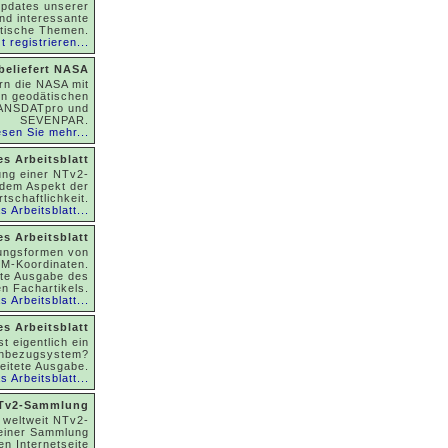
pdates unserer
nd interessante
tische Themen.
t registrieren...
 beliefert NASA
ern die NASA mit
n geodätischen
ANSDATpro und
SEVENPAR.
sen Sie mehr...
s Arbeitsblatt
ung einer NTv2-
 dem Aspekt der
rtschaftlichkeit.
 Arbeitsblatt...
s Arbeitsblatt
lungsformen von
M-Koordinaten.
ete Ausgabe des
en Fachartikels.
 Arbeitsblatt...
s Arbeitsblatt
t eigentlich ein
enbezugsystem?
eitete Ausgabe.
 Arbeitsblatt...
Tv2-Sammlung
t weltweit NTv2-
 einer Sammlung
en Internetseite