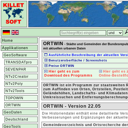
Home
ORTWIN
- Städte und Gemeinden der Bundesrepub
Applikationen
mit aktuellen urbanen Daten
GeoSoftware
Ausführliche Beschreibung der aktuellen Vers
Benutzeroberfläche / Screenshots
TRANSDATpro
Preise ORTWIN
SEVENPAR
Hier geht es zum
Hier geht es
Download des Programms
Online-Bestellf
NTv2Creator
NTv2Poly
ORTWIN ist ein Programm zur staatsweiten 
zum Auffinden von Orten, Ortsteilen, Postlei
NTv2Tools
Geländehöhen, Landschafts- und Klimadaten
Umkreissuchen und Entfernungsberechnung
TOPOWIN
ORTWIN
ORTWIN - Version 22.05
GeoDaten
Die Historiendatei enthält eine detaillierte Ve
Verbesserungen und Ergänzungen der aktuelle
Deutschland
Gemeindeverzeichnis und Ortsrecherche de
GeoTools