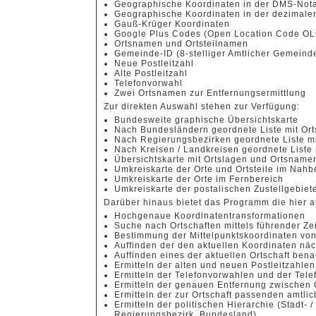
Geographische Koordinaten in der DMS-Nota
Geographische Koordinaten in der dezimale
Gauß-Krüger Koordinaten
Google Plus Codes (Open Location Code OL
Ortsnamen und Ortsteilnamen
Gemeinde-ID (8-stelliger Amtlicher Gemeind
Neue Postleitzahl
Alte Postleitzahl
Telefonvorwahl
Zwei Ortsnamen zur Entfernungsermittlung
Zur direkten Auswahl stehen zur Verfügung:
Bundesweite graphische Übersichtskarte
Nach Bundesländern geordnete Liste mit Or
Nach Regierungsbezirken geordnete Liste m
Nach Kreisen / Landkreisen geordnete Liste
Übersichtskarte mit Ortslagen und Ortsnamen
Umkreiskarte der Orte und Ortsteile im Nahb
Umkreiskarte der Orte im Fernbereich
Umkreiskarte der postalischen Zustellgebiet
Darüber hinaus bietet das Programm die hier a
Hochgenaue Koordinatentransformationen
Suche nach Ortschaften mittels führender Ze
Bestimmung der Mittelpunktskoordinaten von
Auffinden der den aktuellen Koordinaten näc
Auffinden eines der aktuellen Ortschaft ben
Ermitteln der alten und neuen Postleitzahlen
Ermitteln der Telefonvorwahlen und der Te
Ermitteln der genauen Entfernung zwischen 
Ermitteln der zur Ortschaft passenden amtl
Ermitteln der politischen Hierarchie (Stadt- 
Regierungsbezirk, Bundesland)