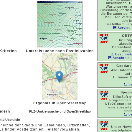
abschließen. D
Wartungsvertrag
Zusendung jährlic
die Beratung per 
E-Mail. Den Vertr
den je
Bestellformular
Service-
ORTW
Die Pro
aktuell
Datenstand
Kriterien
Umkreissuche nach Postleitzahlen
ausge
Beschrei
Beschreibu
Geodate
Alle Datenb
auf
1. Januar 2
Le
Spezie
KilletSoft 
Programmen
Ergebnis in OpenStreetMap
NTv2Generator
eine speziell
eine
ndern
PLZ-Umkreissuche und OpenStreetMap
Le
te Übersicht
herche der Städte und Gemeinden, Ortschaften,
Unser Newsl
s findet Postleitzahlen, Telefonvorwahlen,
vierteljährl