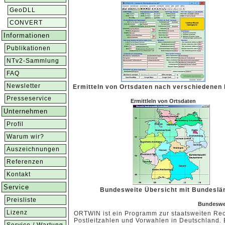
GeoDLL
CONVERT
Informationen
Publikationen
NTv2-Sammlung
FAQ
Newsletter
Ermitteln von Ortsdaten nach verschiedenen 
Presseservice
Ermittleln von Ortsdaten
Unternehmen
Profil
Warum wir?
Auszeichnungen
Referenzen
Kontakt
Service
Bundesweite Übersicht mit Bundeslä
Preisliste
Bundeswei
Lizenz
ORTWIN ist ein Programm zur staatsweiten Rec
Postleitzahlen und Vorwahlen in Deutschland. E