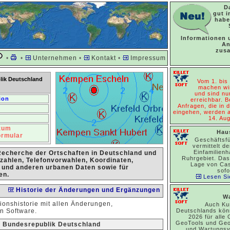
D
gut i
habe
Informationen 
An
zusa
•
•
Unternehmen
•
Kontakt
•
Impressum
lik Deutschland
Vom 1. bis
machen wir
und sind nu
ion
erreichbar. 
Anfragen, die in 
eingehen, werden 
14. Aug
 zum
Hau
ormular
Geschäftsfü
vermittelt d
Einfamilien
Recherche der Ortschaften in Deutschland und
Ruhrgebiet. Das
tzahlen, Telefonvorwahlen, Koordinaten,
Lage von Cas
 und anderen urbanen Daten sowie für
sofo
en.
Lesen Si
Historie der Änderungen und Ergänzungen
Wa
rsionshistorie mit allen Änderungen,
Auch Ku
n Software.
Deutschlands kön
2026 für all
GeoTools und Geo
r Bundesrepublik Deutschland
und Wartungsv