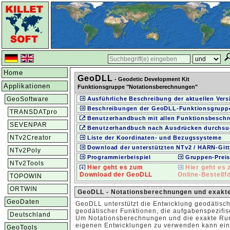
Home
GeoDLL
- Geodetic Development Kit
Applikationen
Funktionsgruppe "Notationsberechnungen"
GeoSoftware
Ausführliche Beschreibung der aktuellen Vers
Beschreibungen der GeoDLL-Funktionsgrupp
TRANSDATpro
Benutzerhandbuch mit allen Funktionsbesch
SEVENPAR
Benutzerhandbuch nach Ausdrücken durchsu
NTv2Creator
Liste der Koordinaten- und Bezugssysteme
Download der unterstützten NTv2 / HARN-Gitt
NTv2Poly
Programmierbeispiel
Gruppen-Prei
NTv2Tools
Hier geht es zum
Hier geht es
Download der GeoDLL
Online-Bestellf
TOPOWIN
ORTWIN
GeoDLL - Notationsberechnungen und exakt
GeoDaten
GeoDLL unterstützt die Entwicklung geodätisch
geodätischer Funktionen, die aufgabenspezifi
Deutschland
Um Notationsberechnungen und die exakte Ru
eigenen Entwicklungen zu verwenden kann eine
GeoTools