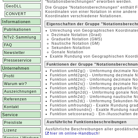
"Notationsberechnungen" erworben werden.
GeoDLL
Die Gruppe "Notationsberechnungen" enthält 
Koordinaten von einer Notation in eine ander
CONVERT
Koordinaten verschiedener Notationen.
Informationen
Eigenschaften der Gruppe "Notationsberec
Publikationen
Umrechung von Geographischen Koordinate
Dezimale Notation (Grad)
NTv2-Sammlung
Graduelle Notation (GMS)
Nautische Notation (GM)
FAQ
Sekunden-Notaition
Gonale Notation
Newsletter
Exakte Rundung von Geographischen Koord
Presseservice
Funktionen der Gruppe "Notationsberechnu
Unternehmen
Funktion umfd2g() - Umformung dezimale Not
Funktion umfd2gn() - Umformung dezimale No
Profil
Funktion umfd2n() - Umformung dezimale Not
Warum wir?
Funktion umfd2s() - Umformung dezimale No
Funktion umfg2d() - Umformung graduelle No
Auszeichnungen
Funktion umfgn2d() - Umformung gonale Nota
Funktion umfn2d() - Umformung nautische No
Referenzen
Funktion umfs2d() - Umformung Sekunden-No
Funktion umfroundg() - Exakte Rundung grad
Kontakt
Funktion umfroundn() - Exakte Rundung naut
Funktion setcoorarea() - Ein-/Ausschalten d
Service
Ausführliche Funktionsbeschreibungen
Preisliste
Ausführliche Beschreibungen aller geodätisch
Lizenz
hier im online-Handbuch
!