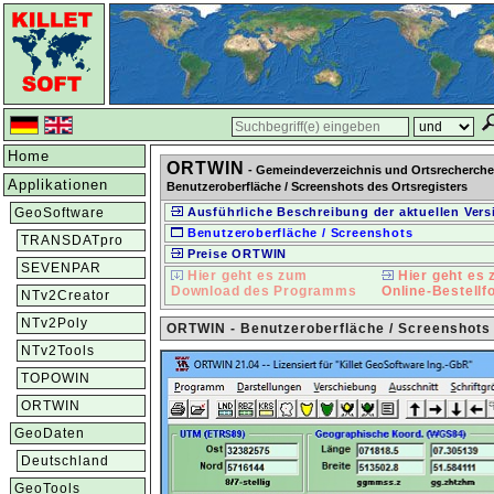
Home
ORTWIN
- Gemeindeverzeichnis und Ortsrecherche
Applikationen
Benutzeroberfläche / Screenshots des Ortsregisters
GeoSoftware
Ausführliche Beschreibung der aktuellen Vers
Benutzeroberfläche / Screenshots
TRANSDATpro
Preise ORTWIN
SEVENPAR
Hier geht es zum
Hier geht es
Download des Programms
Online-Bestellf
NTv2Creator
NTv2Poly
ORTWIN - Benutzeroberfläche / Screenshots
NTv2Tools
TOPOWIN
ORTWIN
GeoDaten
Deutschland
GeoTools