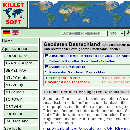
Home
Geodaten Deutschland
- Detaillierte Orts
Applikationen
Datenblätter aller verfügbaren Datenbank-Tabellen
GeoSoftware
Ausführliche Beschreibung der aktuellen Vers
Datenblätter aller Datenbank-Tabellen
TRANSDATpro
Datenbank-Beispiele
SEVENPAR
Preise der Geodaten Deutschland
NTv2Creator
Hier geht es zum
Hier geht es
Download der Testdaten
Online-Bestellf
NTv2Poly
Datenblätter aller verfügbaren Datenbank-T
NTv2Tools
Geodaten Deutschland besteht aus einer Anzah
TOPOWIN
postalischen, telefonräumlichen, landschaftlic
ORTWIN
kartographischen Inhalten als gebietsbezogene
Tabellen können über die darin enthaltenen Sc
GeoDaten
Jede Tabelle wird in einem ausführlichen Date
Möglichkeit die als PDF-Dateien gespeicherten
Deutschland
herunterzuladen.
GeoTools
Datenblatt der Ortsdatenbank ORTREF mit