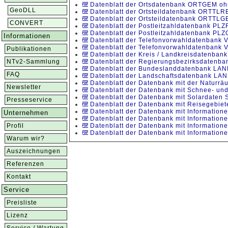
Datenblatt der Ortsdatenbank ORTGEM oh
GeoDLL
Datenblatt der Ortsteildatenbank ORTTLR
Datenblatt der Ortsteildatenbank ORTTL
CONVERT
Datenblatt der Postleitzahldatenbank PLZ
Datenblatt der Postleitzahldatenbank PL
Informationen
Datenblatt der Telefonvorwahldatenbank
Datenblatt der Telefonvorwahldatenban
Publikationen
Datenblatt der Kreis / Landkreisdatenban
NTv2-Sammlung
Datenblatt der Regierungsbezirksdatenb
Datenblatt der Bundeslanddatenbank LA
FAQ
Datenblatt der Landschaftsdatenbank L
Datenblatt der Datenbank mit der Naturr
Newsletter
Datenblatt der Datenbank mit Schnee- u
Datenblatt der Datenbank mit Solardaten
Presseservice
Datenblatt der Datenbank mit Reisegebi
Datenblatt der Datenbank mit Information
Unternehmen
Datenblatt der Datenbank mit Information
Profil
Datenblatt der Datenbank mit Informatio
Datenblatt der Datenbank mit Informatio
Warum wir?
Auszeichnungen
Referenzen
Kontakt
Service
Preisliste
Lizenz