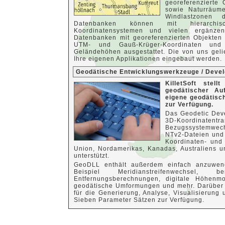
georeferenzierte O
sowie Naturräum
Windlastzonen 
Datenbanken können mit hierarchisch
Koordinatensystemen und vielen ergänzen
Datenbanken mit georeferenzierten Objekten
UTM- und Gauß-Krüger-Koordinaten und
Geländehöhen ausgestattet. Die von uns geli
Ihre eigenen Applikationen eingebaut werden.
Geodätische Entwicklungswerkzeuge / Deve
KilletSoft stel
geodätischer Au
eigene geodätisc
zur Verfügung.
Das Geodetic Dev
3D-Koordinat
Bezugssystemwec
NTv2-Dateien und 
Koordinaten- und
Union, Nordamerikas, Kanadas, Australiens 
unterstützt.
GeoDLL enthält außerdem einfach anzuwen
Beispiel Meridianstreifenwechsel, benu
Entfernungsberechnungen, digitale Höhenmo
geodätische Umformungen und mehr. Darüber h
für die Generierung, Analyse, Visualisierun
Sieben Parameter Sätzen zur Verfügung.