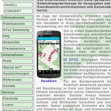
Das Unternehmen KilletSoft bietet geodätis
Entwicklungswerkzeuge für Geographen und G
GeoDLL
Koordinatentransformationen und Datumsübe
bereit.
CONVERT
Im Zuge der Globalisierung entdecken Hand
Informationen
Vorteile und das Potenzial des Einsatzes r
von Geodaten in ihren Geschäftsabläufen. Un
Publikationen
Verarbeitung von mit Geodaten angereicherten
NTv2-Sammlung
Die in vielen Datenbestände
Koordinaten aus uneinheitlic
FAQ
Zur Vereinheitlichung der Rau
Software, GeoDaten und
Newsletter
Koordinatentransformatione
Daten, die ursprünglich mit
Presseservice
worden sind, mit modern
Unternehmen
Koordinatenbezugssystemen a
EPSG
(European Petrol
Profil
eindeutiger Schlüsseln
Koordinatenbezugssystemen
Warum wir?
die Entwicklungswerkzeuge vo
Auszeichnungen
komfortabel konfigurieren. D
notwendige Konfigurationspro
Referenzen
Geodaten
Für die Bundesrepublik Deu
KilletSoft detaillierte geodä
Kontakt
mit Raumbezug in Form von Geodaten zur V
können beispielsweise online Umkreissuchen 
Service
realisiert werden. Darüber hinaus können
Preisliste
zusammengestellt, Kundendaten mit Raumbezu
Schnee- und Windlasten berechnet und Solar
Lizenz
werden. Neben politischen Einheiten wie St
und Ortsteile bieten wir Post- und Kommunika