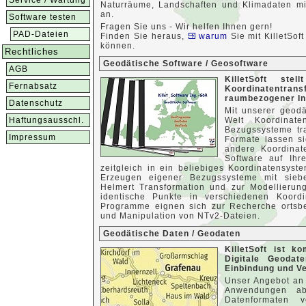
Service / Wartung
Naturräume, Landschaften und Klimadaten mi
an.
Software testen
Fragen Sie uns - Wir helfen Ihnen gern!
PAD-Dateien
Finden Sie heraus,
warum
Sie mit KilletSof
können.
Rechtliches
Geodätische Software / Geosoftware
AGB
KilletSoft ste
Fernabsatz
Koordinatentra
raumbezogener In
Datenschutz
Mit unserer geodä
Haftungsausschl.
Welt Koordinate
Bezugssysteme tr
Impressum
Formate lassen si
andere Koordinat
Software auf Ih
zeitgleich in ein beliebiges Koordinatensys
Erzeugen eigener Bezugssysteme mit siebe
Helmert Transformation und zur Modellierun
identische Punkte in verschiedenen Koord
Programme eignen sich zur Recherche ortsbe
und Manipulation von NTv2-Dateien.
Geodätische Daten / Geodaten
KilletSoft ist 
Digitale Geodat
Einbindung und V
Unser Angebot an 
Anwendungen ab,
Datenformaten 