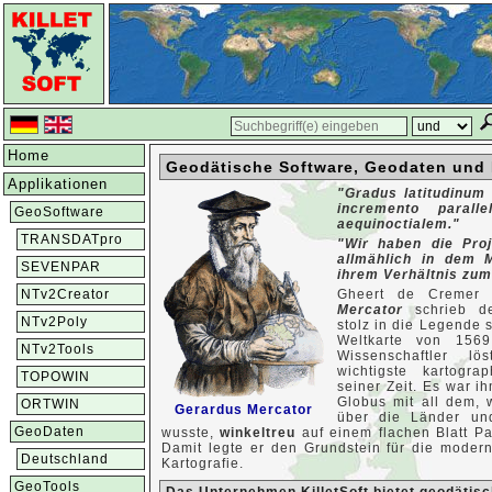
Home
Geodätische Software, Geodaten und 
Applikationen
"Gradus latitudinum
incremento paral
GeoSoftware
aequinoctialem."
TRANSDATpro
"Wir haben die Proj
allmählich in dem M
SEVENPAR
ihrem Verhältnis zu
NTv2Creator
Gheert de Cremer
Mercator
schrieb d
NTv2Poly
stolz in die Legende 
Weltkarte von 1569
NTv2Tools
Wissenschaftler l
wichtigste kartogra
TOPOWIN
seiner Zeit. Es war i
Globus mit all dem,
ORTWIN
Gerardus Mercator
über die Länder un
GeoDaten
wusste,
winkeltreu
auf einem flachen Blatt Pa
Damit legte er den Grundstein für die mode
Deutschland
Kartografie.
GeoTools