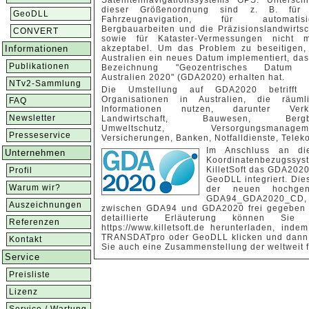
Satellitennavigationssystems GPS. Untersch
dieser Größenordnung sind z. B. für 
GeoDLL
Fahrzeugnavigation, für automatisie
Bergbauarbeiten und die Präzisionslandwirtsc
CONVERT
sowie für Kataster-Vermessungen nicht 
Informationen
akzeptabel. Um das Problem zu beseitigen,
Australien ein neues Datum implementiert, das
Publikationen
Bezeichnung "Geozentrisches Datum 
Australien 2020" (GDA2020) erhalten hat.
NTv2-Sammlung
Die Umstellung auf GDA2020 betrifft a
Organisationen in Australien, die räuml
FAQ
Informationen nutzen, darunter Verke
Newsletter
Landwirtschaft, Bauwesen, Bergb
Umweltschutz, Versorgungsmanageme
Presseservice
Versicherungen, Banken, Notfalldienste, Tele
Im Anschluss an di
Unternehmen
Koordinatenbezugssy
KilletSoft das GDA202
Profil
GeoDLL integriert. Die
Warum wir?
der neuen hochge
GDA94_GDA2020_CD, d
Auszeichnungen
zwischen GDA94 und GDA2020 frei gegeben w
detaillierte Erläuterung können Sie d
Referenzen
https://www.killetsoft.de herunterladen, ind
TRANSDATpro oder GeoDLL klicken und dann d
Kontakt
Sie auch eine Zusammenstellung der weltweit 
Service
Preisliste
Lizenz