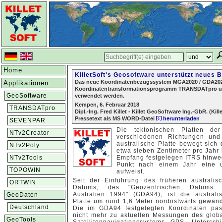
Home
KilletSoft's Geosoftware unterstützt neues
Das neue Koordinatenbezugssystem MGA2020 / GDA2020 
Applikationen
Koordinatentransformationsprogramm TRANSDATpro und
GeoSoftware
verwendet werden.
Kempen, 6. Februar 2018
TRANSDATpro
Dipl.-Ing. Fred Killet - Killet GeoSoftware Ing.-GbR. (Kill
Pressetext als MS WORD-Datei
herunterladen
SEVENPAR
Die tektonischen Platten d
NTv2Creator
verschiedenen Richtungen und 
australische Platte bewegt sich
NTv2Poly
etwa sieben Zentimeter pro Jahr 
NTv2Tools
Empfang festgelegen ITRS hinweg
Punkt nach einem Jahr eine u
TOPOWIN
aufweist.
Seit der Einführung des früheren australis
ORTWIN
Datums, des "Geozentrischen Datums 
Australien 1994" (GDA94), ist die australi
GeoDaten
Platte um rund 1,6 Meter nordostwärts gewand
Deutschland
Die im GDA94 festgelegten Koordinaten pa
nicht mehr zu aktuellen Messungen des glob
GeoTools