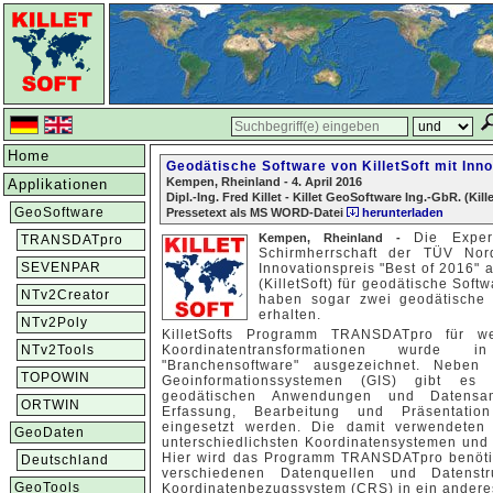
Home
Geodätische Software von KilletSoft mit Inn
Kempen, Rheinland - 4. April 2016
Applikationen
Dipl.-Ing. Fred Killet - Killet GeoSoftware Ing.-GbR. (Kill
GeoSoftware
Pressetext als MS WORD-Datei
herunterladen
Die Expert
Kempen, Rheinland -
TRANSDATpro
Schirmherrschaft der TÜV No
SEVENPAR
Innovationspreis "Best of 2016" 
(KilletSoft) für geodätische Soft
NTv2Creator
haben sogar zwei geodätische 
erhalten.
NTv2Poly
KilletSofts Programm TRANSDATpro für we
NTv2Tools
Koordinatentransformationen wurde 
"Branchensoftware" ausgezeichnet. Neben
TOPOWIN
Geoinformationssystemen (GIS) gibt es
geodätischen Anwendungen und Datensa
ORTWIN
Erfassung, Bearbeitung und Präsentatio
eingesetzt werden. Die damit verwendeten
GeoDaten
unterschiedlichsten Koordinatensystemen und
Hier wird das Programm TRANSDATpro benöti
Deutschland
verschiedenen Datenquellen und Datenst
GeoTools
Koordinatenbezugssystem (CRS) in ein anderes