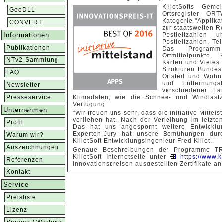
KilletSofts Geme
GeoDLL
Ortsregister OR
Kategorie "Applik
CONVERT
zur staatsweiten 
Informationen
Postleitzahlen
Postleitzahlen, T
Publikationen
Das Programm 
Ortmittelpunkte,
NTv2-Sammlung
Karten und Vieles 
Strukturen Bundes
FAQ
Ortsteil und Woh
und Entfernungs
Newsletter
verschiedener La
Presseservice
Klimadaten, wie die Schnee- und Windlast
Verfügung.
Unternehmen
"Wir freuen uns sehr, dass die Initiative Mitt
verliehen hat. Nach der Verleihung im letzt
Profil
Das hat uns angespornt weitere Entwicklun
Experten-Jury hat unsere Bemühungen durc
Warum wir?
KilletSoft Entwicklungsingenieur Fred Killet.
Auszeichnungen
Genaue Beschreibungen der Programme T
KilletSoft Internetseite unter
https://www.ki
Referenzen
Innovationspreisen ausgestellten Zertifikate a
Kontakt
Service
Preisliste
Lizenz