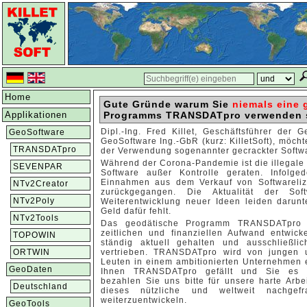
Home
Gute Gründe warum Sie
niemals eine 
Applikationen
Programms TRANSDATpro verwenden s
Dipl.-Ing. Fred Killet, Geschäftsführer der Ge
GeoSoftware
GeoSoftware Ing.-GbR (kurz: KilletSoft), möcht
TRANSDATpro
der Verwendung sogenannter gecrackter Softw
Während der Corona-Pandemie ist die illegale
SEVENPAR
Software außer Kontrolle geraten. Infolge
Einnahmen aus dem Verkauf von Softwareliz
NTv2Creator
zurückgegangen. Die Aktualität der So
NTv2Poly
Weiterentwicklung neuer Ideen leiden darunt
Geld dafür fehlt.
NTv2Tools
Das geodätische Programm TRANSDATpro 
zeitlichen und finanziellen Aufwand entwick
TOPOWIN
ständig aktuell gehalten und ausschließlic
ORTWIN
vertrieben. TRANSDATpro wird von jungen 
Leuten in einem ambitionierten Unternehmen 
GeoDaten
Ihnen TRANSDATpro gefällt und Sie es nü
bezahlen Sie uns bitte für unsere harte Arbei
Deutschland
dieses nützliche und weltweit nachgef
weiterzuentwickeln.
GeoTools