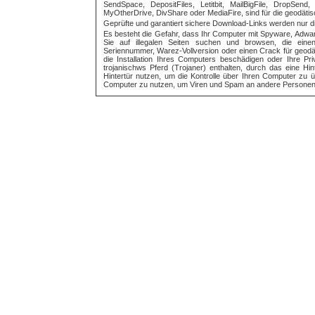
SendSpace, DepositFiles, Letitbit, MailBigFile, DropSend,
MyOtherDrive, DivShare oder MediaFire, sind für die geodätisch
Geprüfte und garantiert sichere Download-Links werden nur di
Es besteht die Gefahr, dass Ihr Computer mit Spyware, Adware,
Sie auf illegalen Seiten suchen und browsen, die einen
Seriennummer, Warez-Vollversion oder einen Crack für geodäti
die Installation Ihres Computers beschädigen oder Ihre Pr
trojanischws Pferd (Trojaner) enthalten, durch das eine Hi
Hintertür nutzen, um die Kontrolle über Ihren Computer zu
Computer zu nutzen, um Viren und Spam an andere Personen 