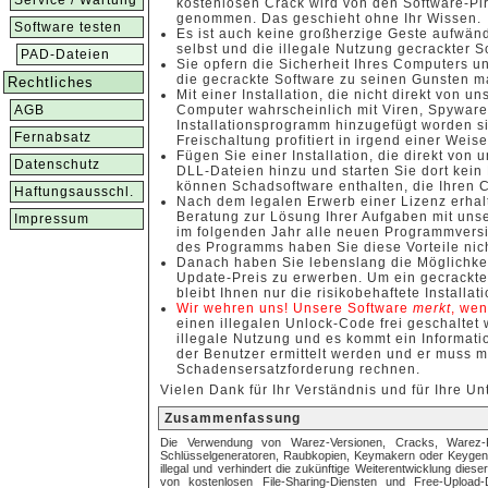
Service / Wartung
kostenlosen Crack wird von den Software-Pi
genommen. Das geschieht ohne Ihr Wissen.
Software testen
Es ist auch keine großherzige Geste aufwän
selbst und die illegale Nutzung gecrackter So
PAD-Dateien
Sie opfern die Sicherheit Ihres Computers un
die gecrackte Software zu seinen Gunsten ma
Rechtliches
Mit einer Installation, die nicht direkt von u
AGB
Computer wahrscheinlich mit Viren, Spywar
Installationsprogramm hinzugefügt worden si
Fernabsatz
Freischaltung profitiert in irgend einer Weis
Fügen Sie einer Installation, die direkt vo
Datenschutz
DLL-Dateien hinzu und starten Sie dort kei
können Schadsoftware enthalten, die Ihren
Haftungsausschl.
Nach dem legalen Erwerb einer Lizenz erhalt
Beratung zur Lösung Ihrer Aufgaben mit unse
Impressum
im folgenden Jahr alle neuen Programmversio
des Programms haben Sie diese Vorteile nich
Danach haben Sie lebenslang die Möglichkei
Update-Preis zu erwerben. Um ein gecrackt
bleibt Ihnen nur die risikobehaftete Installa
Wir wehren uns! Unsere Software
merkt
, wen
einen illegalen Unlock-Code frei geschaltet 
illegale Nutzung und es kommt ein Informat
der Benutzer ermittelt werden und er muss m
Schadensersatzforderung rechnen.
Vielen Dank für Ihr Verständnis und für Ihre Un
Zusammenfassung
Die Verwendung von Warez-Versionen, Cracks, Warez-Pa
Schlüsselgeneratoren, Raubkopien, Keymakern oder Keygen fü
illegal und verhindert die zukünftige Weiterentwicklung dies
von kostenlosen File-Sharing-Diensten und Free-Upload-D