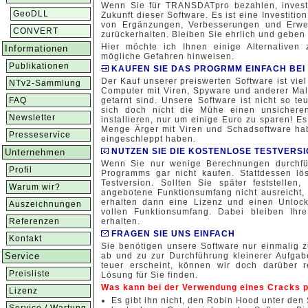
Wenn Sie für TRANSDATpro bezahlen, investi
GeoDLL
Zukunft dieser Software. Es ist eine Investition
von Ergänzungen, Verbesserungen und Erwe
CONVERT
zurückerhalten. Bleiben Sie ehrlich und geben
Hier möchte ich Ihnen einige Alternativen
Informationen
mögliche Gefahren hinweisen.
Publikationen
KAUFEN SIE DAS PROGRMM EINFACH BEI
Der Kauf unserer preiswerten Software ist viel 
NTv2-Sammlung
Computer mit Viren, Spyware und anderer Malwa
FAQ
getarnt sind. Unsere Software ist nicht so 
sich doch nicht die Mühe einen unsichere
Newsletter
installieren, nur um einige Euro zu sparen! E
Menge Ärger mit Viren und Schadsoftware ha
Presseservice
eingeschleppt haben.
NUTZEN SIE DIE KOSTENLOSE TESTVERS
Unternehmen
Wenn Sie nur wenige Berechnungen durchfü
Profil
Programms gar nicht kaufen. Stattdessen lö
Testversion. Sollten Sie später feststelle
Warum wir?
angebotene Funktionsumfang nicht ausreicht, 
erhalten dann eine Lizenz und einen Unlock
Auszeichnungen
vollen Funktionsumfang. Dabei bleiben Ihre
Referenzen
erhalten.
FRAGEN SIE UNS EINFACH
Kontakt
Sie benötigen unsere Software nur einmalig 
Service
ab und zu zur Durchführung kleinerer Aufga
teuer erscheint, können wir doch darüber
Preisliste
Lösung für Sie finden.
Was kann bei der Verwendung eines Cracks 
Lizenz
Es gibt ihn nicht, den Robin Hood unter den