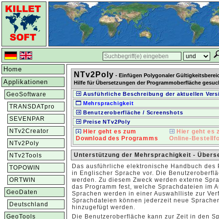
Home
NTv2Poly
- Einfügen Polygonaler Gültigkeitsberei
Applikationen
Hilfe für Übersetzungen der Programmoberfläche gesuc
GeoSoftware
Ausführliche Beschreibung der aktuellen Vers
Mehrsprachigkeit
TRANSDATpro
Benutzeroberfläche / Screenshots
SEVENPAR
Preise NTv2Poly
NTv2Creator
Hier geht es zum
Hier geht es
Download des Programms
Online-Bestellf
NTv2Poly
Unterstützung der Mehrsprachigkeit - Übers
NTv2Tools
Das ausführliche elektronische Handbuch des 
TOPOWIN
in Englischer Sprache vor. Die Benutzeroberflä
ORTWIN
werden. Zu diesem Zweck werden externe Spra
das Programm fest, welche Sprachdateien im A
GeoDaten
Sprachen werden in einer Auswahlliste zur Ver
Sprachdateien können jederzeit neue Sprach
Deutschland
hinzugefügt werden.
GeoTools
Die Benutzeroberfläche kann zur Zeit in den 