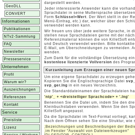
dargestellt werden.
GeoDLL
Jeder interessierte Anwender kann die vorhan
Sprachdatei in seine Muttersprache übersetzen
CONVERT
Form
Schlüssel=Wert
. Der Wert stellt in der 
Informationen
Menü-Eintrag, etc.) dar, welcher über den Sch
verwendet werden kann.
Publikationen
Wir freuen uns über jede weitere Sprache, in 
stellen neue Sprachdateien gerne mit der näch
NTv2-Sammlung
Referenzmaterial können die von KilletSoft en
und Deutsch verwendet werden. Bitte kontaktie
FAQ
E-Mail, um Überschneidungen zu vermeiden. Au
Newsletter
wenden.
Zum Dank für die vollständige Übersetzung ein
Presseservice
kostenlose lizenzierte Vollversion
des Progra
Unternehmen
Kurzanleitung zum Erzeugen einer neuen Sp
Profil
Um eine eigene Sprachdatei zu erzeugen gehen
Kopieren Sie die Englischsprachige Datei
svp_
Warum wir?
svp_ger.lng
in ein neues Verzeichnis.
Auszeichnungen
Die Standarddateinamen der Sprachdateien ha
'ntp'_ + <dreistelliger Sprachcode> + '.lng'
Referenzen
Benennen Sie die Datei um, indem Sie den dre
Kontakt
Kleinbuchstaben verwenden. Wenn Sie den Spra
KilletSoft angepasst.
Service
Da die Sprachdatei im Text-Format vorliegt, k
Preisliste
Nach dem Öffnen sehen Sie eine Struktur, wie sie
;Bezeichnungen und Beschreibungen der Bed
Lizenz
;im Fenster "Auswahl von Dateiwerkzeugen"