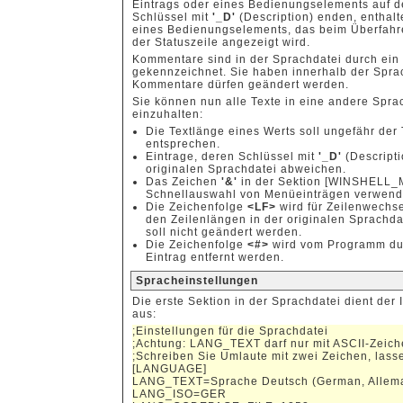
Eintrags oder eines Bedienungselements auf de
Schlüssel mit
'_D'
(Description) enden, enthal
eines Bedienungselements, das beim Überfahren
der Statuszeile angezeigt wird.
Kommentare sind in der Sprachdatei durch ei
gekennzeichnet. Sie haben innerhalb der Sprac
Kommentare dürfen geändert werden.
Sie können nun alle Texte in eine andere Spr
einzuhalten:
Die Textlänge eines Werts soll ungefähr der 
entsprechen.
Eintrage, deren Schlüssel mit
'_D'
(Descripti
originalen Sprachdatei abweichen.
Das Zeichen
'&'
in der Sektion [WINSHELL_M
Schnellauswahl von Menüeinträgen verwende
Die Zeichenfolge
<LF>
wird für Zeilenwechse
den Zeilenlängen in der originalen Sprachda
soll nicht geändert werden.
Die Zeichenfolge
<#>
wird vom Programm durc
Eintrag entfernt werden.
Spracheinstellungen
Die erste Sektion in der Sprachdatei dient der 
aus:
;Einstellungen für die Sprachdatei
;Achtung: LANG_TEXT darf nur mit ASCII-Zeiche
;Schreiben Sie Umlaute mit zwei Zeichen, lass
[LANGUAGE]
LANG_TEXT=Sprache Deutsch (German, Allem
LANG_ISO=GER