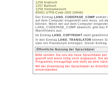
1256 Arabisch
1257 Baltisch
1258 Vietnamesisch
65001 UTF8-Code (ISO 10646)
Der Eintrag
LANG_CODEPAGE_COMP
enthält
auf dem Computer eingestellt sein muss, um den
können. Wenn der auf dem Computer eingestell
LANG_CODEPAGE_COMP abweicht, gibt das Pr
Warnhinweis aus.
Im Eintrag
LANG_COPYRIGHT
steht gewöhnlic
In den Eintrag
LANG_TRANSLATOR
können Si
oder ein Pseudonym eintragen. Dieser Eintrag i
Öffentliche Nutzung der Sprachdatei
Bitte senden Sie uns die neue Sprachdatei per 
geprüft und wenn nötig noch angepasst. Sie w
Programms hinzugefügt und steht ab dem nächs
Mit der Zusendung der Sprachdatei an KilletSof
einverstanden.