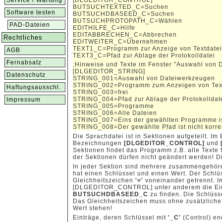
Service / Wartung
[DLGEDITOR_CONTROL]
BUTSUCHTEXTED_C=Suchen
Software testen
BUTSUCHDBASEED_C=Suchen
BUTSUCHPROTOPATH_C=Wählen
PAD-Dateien
EDITHILFE_C=Hilfe
EDITABBRECHEN_C=Abbrechen
Rechtliches
EDITWEITER_C=Übernehmen
TEXT1_C=Programm zur Anzeige von Textdate
AGB
TEXT3_C=Pfad zur Ablage der Protokolldatei
Fernabsatz
;Hinweise und Texte im Fenster "Auswahl von 
[DLGEDITOR_STRING]
Datenschutz
STRING_001=Auswahl von Dateiwerkzeugen
STRING_002=Programm zum Anzeigen von Tex
Haftungsausschl.
STRING_003=frei
STRING_004=Pfad zur Ablage der Protokolldat
Impressum
STRING_005=Programme
STRING_006=Alle Dateien
STRING_007=Eins der gewählten Programme is
STRING_008=Der gewählte Pfad ist nicht korre
Die Sprachdatei ist in Sektionen aufgeteilt. Im
Bezeichnungen
[DLGEDITOR_CONTROL]
und
Sektionen findet das Programm z.B. alle Texte
der Sektionen dürfen nicht geändert werden! D
In jeder Sektion sind mehrere zusammengehör
hat einen Schlüssel und einen Wert. Der Schlü
Gleichheitszeichen
'='
voneinander getrennt. Im
[DLGEDITOR_CONTROL] unter anderem die Ei
BUTSUCHDBASEED_C
zu finden. Die Schlüss
Das Gleichheitszeichen muss ohne zusätzlich
Wert stehen!
Einträge, deren Schlüssel mit
'_C'
(Control) en