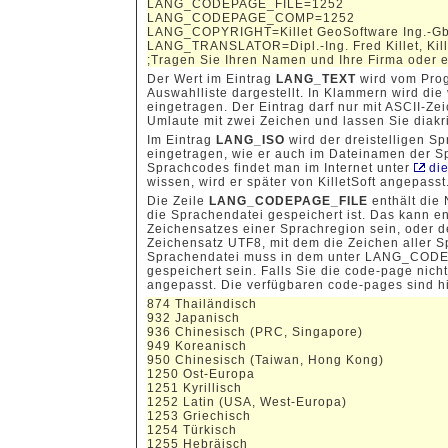
LANG_CODEPAGE_FILE=1252
LANG_CODEPAGE_COMP=1252
LANG_COPYRIGHT=Killet GeoSoftware Ing.-G
LANG_TRANSLATOR=Dipl.-Ing. Fred Killet, Kill
;Tragen Sie Ihren Namen und Ihre Firma ode
Der Wert im Eintrag
LANG_TEXT
wird vom Prog
Auswahlliste dargestellt. In Klammern wird di
eingetragen. Der Eintrag darf nur mit ASCII-Ze
Umlaute mit zwei Zeichen und lassen Sie diakr
Im Eintrag
LANG_ISO
wird der dreistelligen S
eingetragen, wie er auch im Dateinamen der Sp
Sprachcodes findet man im Internet unter
die
wissen, wird er später von KilletSoft angepasst
Die Zeile
LANG_CODEPAGE_FILE
enthält die
die Sprachendatei gespeichert ist. Das kann en
Zeichensatzes einer Sprachregion sein, oder d
Zeichensatz UTF8, mit dem die Zeichen aller S
Sprachendatei muss in dem unter LANG_COD
gespeichert sein. Falls Sie die code-page nicht
angepasst. Die verfügbaren code-pages sind h
874 Thailändisch
932 Japanisch
936 Chinesisch (PRC, Singapore)
949 Koreanisch
950 Chinesisch (Taiwan, Hong Kong)
1250 Ost-Europa
1251 Kyrillisch
1252 Latin (USA, West-Europa)
1253 Griechisch
1254 Türkisch
1255 Hebräisch